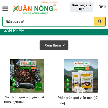
Đơn hàng của
0
bạn
SẢN PHẨM
Xem thêm
Phân trùn quế nguyên chất
Phân trùn quế viên nén (túi
100% 3,9tr/tấn
lưới)