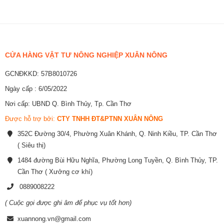
CỬA HÀNG VẬT TƯ NÔNG NGHIỆP XUÂN NÔNG
GCNĐKKD: 57B8010726
Ngày cấp : 6/05/2022
Nơi cấp: UBND Q. Bình Thủy, Tp. Cần Thơ
Được hỗ trợ bởi:
CTY TNHH ĐT&PTNN XUÂN NÔNG
352C Đường 30/4, Phường Xuân Khánh, Q. Ninh Kiều, TP. Cần Thơ
( Siêu thị)
1484 đường Bùi Hữu Nghĩa, Phường Long Tuyền, Q. Bình Thủy, TP.
Cần Thơ ( Xưởng cơ khí)
0889008222
( Cuộc gọi được ghi âm để phục vụ tốt hơn)
xuannong.vn@gmail.com