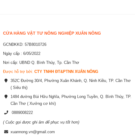
CỬA HÀNG VẬT TƯ NÔNG NGHIỆP XUÂN NÔNG
GCNĐKKD: 57B8010726
Ngày cấp : 6/05/2022
Nơi cấp: UBND Q. Bình Thủy, Tp. Cần Thơ
Được hỗ trợ bởi:
CTY TNHH ĐT&PTNN XUÂN NÔNG
352C Đường 30/4, Phường Xuân Khánh, Q. Ninh Kiều, TP. Cần Thơ
( Siêu thị)
1484 đường Bùi Hữu Nghĩa, Phường Long Tuyền, Q. Bình Thủy, TP.
Cần Thơ ( Xưởng cơ khí)
0889008222
( Cuộc gọi được ghi âm để phục vụ tốt hơn)
xuannong.vn@gmail.com