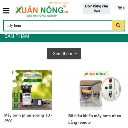
Đơn hàng của
0
bạn
SẢN PHẨM
Xem thêm
Máy bơm phun sương TD -
Bộ điều khiển máy bơm từ xa
2500
bằng remote