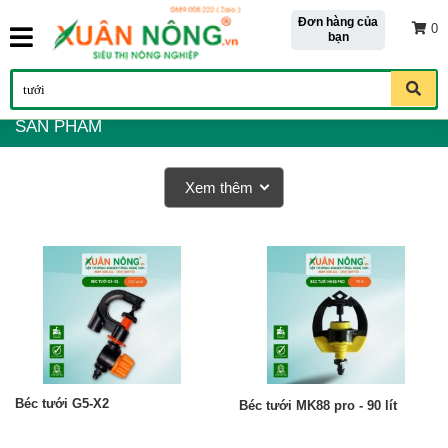
Đơn hàng của
0
bạn
SẢN PHẨM
Xem thêm
Béc tưới G5-X2
Béc tưới MK88 pro - 90 lít