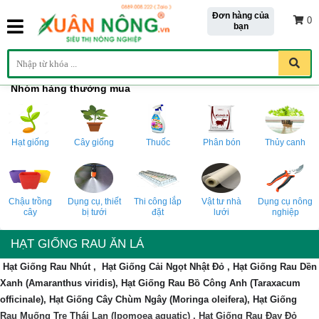
Đơn hàng của
0
bạn
Nhóm hàng thường mua
Hạt giống
Cây giống
Thuốc
Phân bón
Thủy canh
Chậu trồng
Dụng cụ, thiết
Thi công lắp
Vật tư nhà
Dụng cụ nông
cây
bị tưới
đặt
lưới
nghiệp
HẠT GIỐNG RAU ĂN LÁ
Hạt Giống Rau
Nhút
,
Hạt Giống
Cải Ngọt Nhật Đỏ
,
Hạt Giống Rau
Dền
Xanh (Amaranthus viridis)
,
Hạt Giống Rau
Bồ Công Anh (Taraxacum
officinale)
,
Hạt Giống
Cây Chùm Ngây (Moringa oleifera)
,
Hạt Giống
Rau
Muống Tre Thái Lan (Ipomoea aquatic
) ,
Hạt Giống Rau
Đay Đỏ