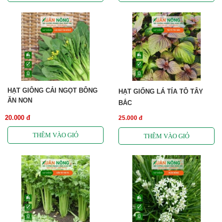
HẠT GIÔNG CẢI NGỌT BÔNG
HẠT GIỐNG LÁ TÍA TÔ TÂY
ĂN NON
BẮC
20.000 đ
25.000 đ