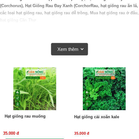
(Corchorus)
,
Hạt Giống Rau
Đay Xanh (CorchorRau
, hạt giống rau ăn lá,
các loại hạt giống rau, hạt giống rau dễ trồng,
Mua hạt giống rau ở đâu
,
hạt giống Cần Thơ
Xem thêm
Hạt giống rau muống
Hạt giống cải xoăn kale
35.000 đ
35.000 đ