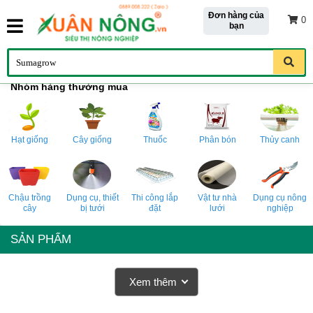
Đơn hàng của
0
bạn
Nhóm hàng thường mua
Hạt giống
Cây giống
Thuốc
Phân bón
Thủy canh
Chậu trồng
Dụng cụ, thiết
Thi công lắp
Vật tư nhà
Dụng cụ nông
cây
bị tưới
đặt
lưới
nghiệp
SẢN PHẨM
Xem thêm