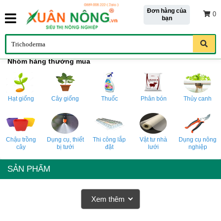
Đơn hàng của
0
bạn
Nhóm hàng thường mua
Hạt giống
Cây giống
Thuốc
Phân bón
Thủy canh
Chậu trồng
Dụng cụ, thiết
Thi công lắp
Vật tư nhà
Dụng cụ nông
cây
bị tưới
đặt
lưới
nghiệp
SẢN PHẨM
Xem thêm