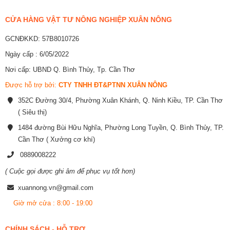
CỬA HÀNG VẬT TƯ NÔNG NGHIỆP XUÂN NÔNG
GCNĐKKD: 57B8010726
Ngày cấp : 6/05/2022
Nơi cấp: UBND Q. Bình Thủy, Tp. Cần Thơ
Được hỗ trợ bởi:
CTY TNHH ĐT&PTNN XUÂN NÔNG
352C Đường 30/4, Phường Xuân Khánh, Q. Ninh Kiều, TP. Cần Thơ
( Siêu thị)
1484 đường Bùi Hữu Nghĩa, Phường Long Tuyền, Q. Bình Thủy, TP.
Cần Thơ ( Xưởng cơ khí)
0889008222
( Cuộc gọi được ghi âm để phục vụ tốt hơn)
xuannong.vn@gmail.com
Giờ mở cửa : 8:00 - 19:00
CHÍNH SÁCH - HỖ TRỢ