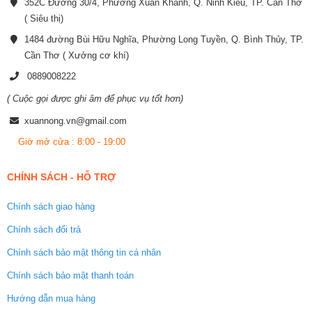
352C Đường 30/4, Phường Xuân Khánh, Q. Ninh Kiều, TP. Cần Thơ
( Siêu thị)
1484 đường Bùi Hữu Nghĩa, Phường Long Tuyền, Q. Bình Thủy, TP.
Cần Thơ ( Xưởng cơ khí)
0889008222
( Cuộc gọi được ghi âm để phục vụ tốt hơn)
xuannong.vn@gmail.com
Giờ mở cửa : 8:00 - 19:00
CHÍNH SÁCH - HỖ TRỢ
Chính sách giao hàng
Chính sách đổi trả
Chính sách bảo mật thông tin cá nhân
Chính sách bảo mật thanh toán
Hướng dẫn mua hàng