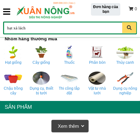
Đơn hàng của
0
bạn
Nhóm hàng thường mua
Hạt giống
Cây giống
Thuốc
Phân bón
Thủy canh
Chậu trồng
Dụng cụ, thiết
Thi công lắp
Vật tư nhà
Dụng cụ nông
cây
bị tưới
đặt
lưới
nghiệp
SẢN PHẨM
Xem thêm