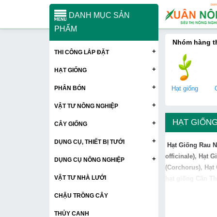
DANH MỤC SẢN
PHẨM
Nhóm hàng 
+
THI CÔNG LẮP ĐẶT
+
HẠT GIỐNG
+
PHÂN BÓN
Hạt giống
+
VẬT TƯ NÔNG NGHIỆP
HẠT GIỐNG
+
CÂY GIỐNG
+
DỤNG CỤ, THIẾT BỊ TƯỚI
Hạt Giống Rau
N
officinale)
,
Hạt G
+
DỤNG CỤ NÔNG NGHIỆP
(Corchorus)
,
Hạt
VẬT TƯ NHÀ LƯỚI
hạt giống Cần T
CHẬU TRỒNG CÂY
THỦY CANH