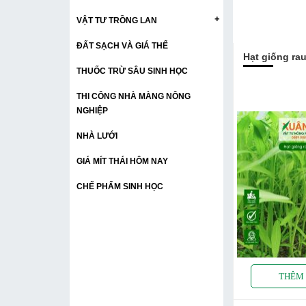
+
VẬT TƯ TRỒNG LAN
ĐẤT SẠCH VÀ GIÁ THỂ
Hạt giống ra
THUỐC TRỪ SÂU SINH HỌC
THI CÔNG NHÀ MÀNG NÔNG
NGHIỆP
NHÀ LƯỚI
GIÁ MÍT THÁI HÔM NAY
CHẾ PHẨM SINH HỌC