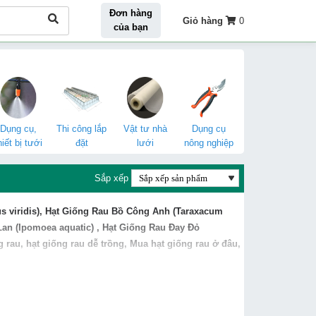
Đơn hàng
Giỏ hàng
0
của bạn
Dụng cụ,
Thi công lắp
Vật tư nhà
Dụng cụ
hiết bị tưới
đặt
lưới
nông nghiệp
Sắp xếp
 viridis)
,
Hạt Giống Rau
Bồ Công Anh (Taraxacum
an (Ipomoea aquatic
) ,
Hạt Giống Rau
Đay Đỏ
ng rau, hạt giống rau dễ trồng,
Mua hạt giống rau ở đâu
,