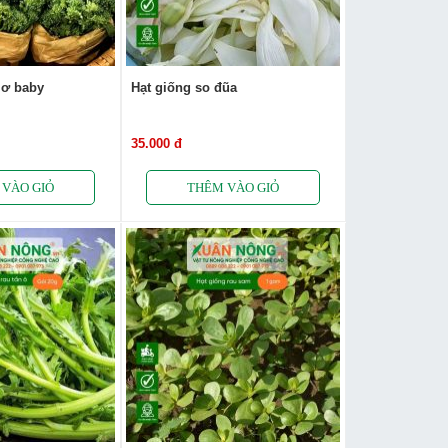
lơ baby
Hạt giống so đũa
35.000 đ