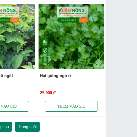
bồ ngót
Hạt giống ngò rí
25.000 đ
g sau
Trang cuối