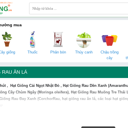
thường mua
Cây giống
Thuốc
Phân bón
Thủy canh
Chậu trồng
cây
t
 RAU ĂN LÁ
hút
,
Hạt Giống
Cải Ngọt Nhật Đỏ
,
Hạt Giống Rau
Dền Xanh (Amaranthus
iống
Cây Chùm Ngây (Moringa oleifera)
,
Hạt Giống Rau
Muống Tre Thái L
 Giống Rau
Đay Xanh (CorchorRau
, hạt giống rau ăn lá, các loại hạt giố
hơ