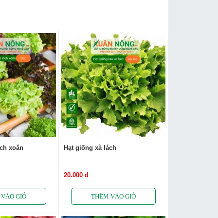
ách xoăn
Hạt giống xà lách
20.000 đ