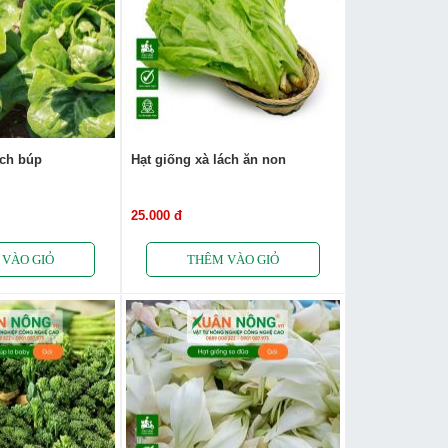
ách búp
Hạt giống xà lách ăn non
25.000 đ