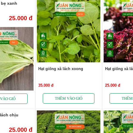
i bẹ xanh
25.000 đ
Hạt giống xà lách xoong
Hạt giống xà l
35.000 đ
25.000 đ
lách chịu
25.000 đ