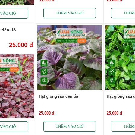
u dền đỏ
25.000 đ
Hạt giống rau dền tía
Hạt giống rau
25.000 đ
25.000 đ