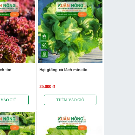
ách tím
Hạt giống xà lách minetto
25.000 đ