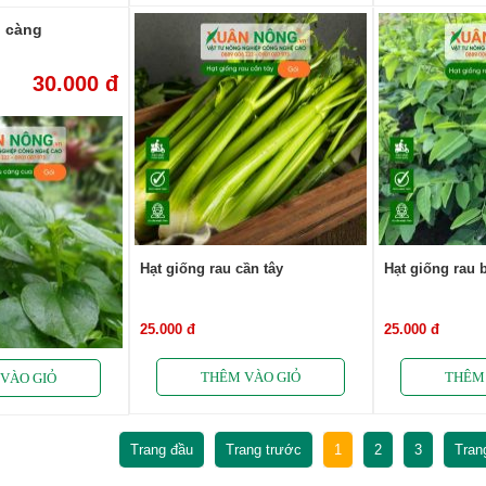
u càng
30.000 đ
Hạt giống rau cần tây
Hạt giống rau 
25.000 đ
25.000 đ
Trang đầu
Trang trước
1
2
3
Tran