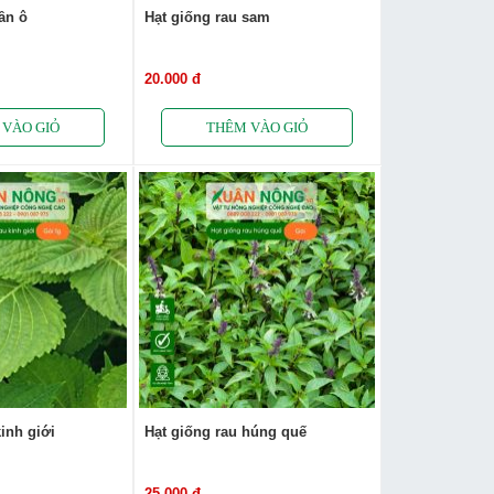
tần ô
Hạt giống rau sam
20.000 đ
kinh giới
Hạt giống rau húng quế
25.000 đ