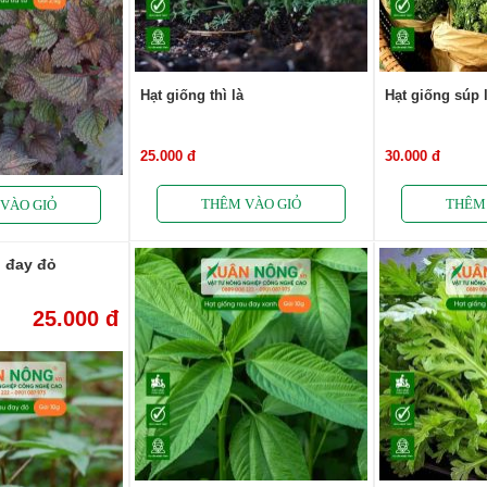
Hạt giống thì là
Hạt giống súp 
25.000 đ
30.000 đ
u đay đỏ
25.000 đ