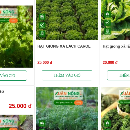
HẠT GIỐNG XÀ LÁCH CAROL
Hạt giống xà l
25.000 đ
20.000 đ
 tô
25.000 đ