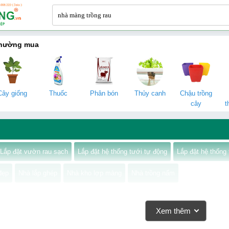
thường mua
Cây giống
Thuốc
Phân bón
Thủy canh
Chậu trồng
cây
t
Lắp đặt vườn rau sạch
Lắp đặt hệ thống tưới tự động
Lắp đặt hệ thống
đẹp
Nhà lắp ghép
Nhà kho lợp màng
Nhà trồng nấm
Xem thêm