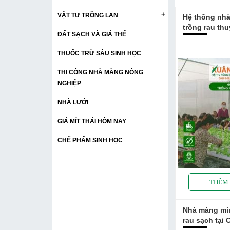
+
VẬT TƯ TRỒNG LAN
Hệ thống nh
trồng rau th
ĐẤT SẠCH VÀ GIÁ THỂ
THUỐC TRỪ SÂU SINH HỌC
THI CÔNG NHÀ MÀNG NÔNG
NGHIỆP
NHÀ LƯỚI
GIÁ MÍT THÁI HÔM NAY
CHẾ PHẨM SINH HỌC
Nhà màng min
rau sạch tại