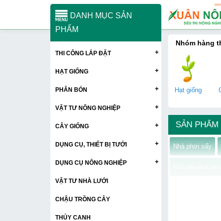
DANH MỤC SẢN
PHẨM
Nhóm hàng 
+
THI CÔNG LẮP ĐẶT
+
HẠT GIỐNG
+
PHÂN BÓN
Hạt giống
+
VẬT TƯ NÔNG NGHIỆP
SẢN PHẨM
+
CÂY GIỐNG
+
DỤNG CỤ, THIẾT BỊ TƯỚI
Nhà phơi sấy
+
DỤNG CỤ NÔNG NGHIỆP
Mái che nhà xe 
VẬT TƯ NHÀ LƯỚI
CHẬU TRỒNG CÂY
THỦY CANH