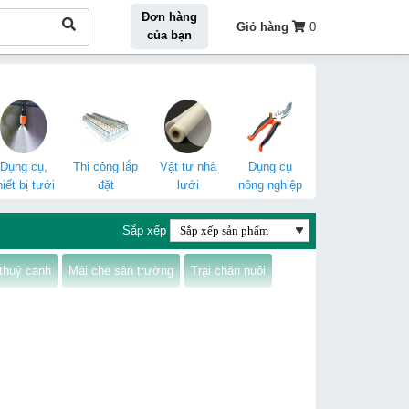
Đơn hàng
Giỏ hàng
0
của bạn
Dụng cụ,
Thi công lắp
Vật tư nhà
Dụng cụ
hiết bị tưới
đặt
lưới
nông nghiệp
Sắp xếp
 thuỷ canh
Mái che sân trường
Trại chăn nuôi