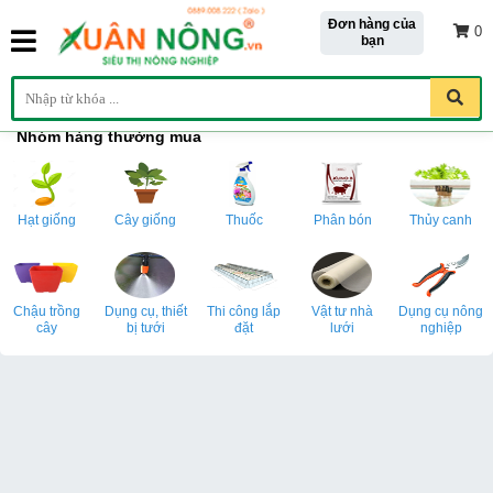
Đơn hàng của
0
bạn
Nhóm hàng thường mua
Hạt giống
Cây giống
Thuốc
Phân bón
Thủy canh
Chậu trồng
Dụng cụ, thiết
Thi công lắp
Vật tư nhà
Dụng cụ nông
cây
bị tưới
đặt
lưới
nghiệp