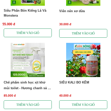
Siêu Phân Bón Kiểng Lá Và
Viên nén xơ dừa
Monstera
55.000 đ
30.000 đ
Chế phẩm sinh học xịt khử
SIÊU KALI BO KẼM
mùi toilet - Hương chanh sả -
Free ship
85.000 đ
40.000 đ