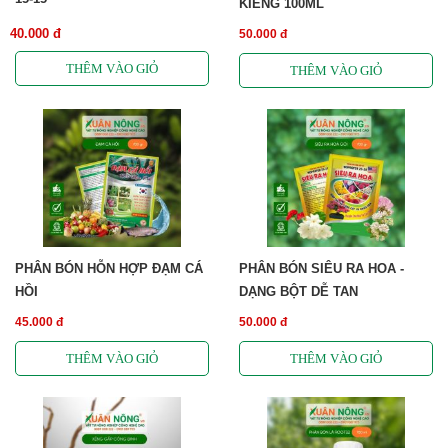
KIỂNG 100ML
40.000 đ
50.000 đ
PHÂN BÓN HỖN HỢP ĐẠM CÁ
PHÂN BÓN SIÊU RA HOA -
HỒI
DẠNG BỘT DỄ TAN
45.000 đ
50.000 đ