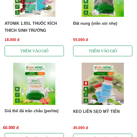
ATONIK 1.8SL THUỐC KÍCH
Đất nung (viên sỏi nhẹ)
THÍCH SINH TRƯỞNG
18.000 đ
55.000 đ
Giá thể đá trân châu (perlite)
KEO LIỀN SẸO MỸ TIẾN
60.000 đ
45.000 đ