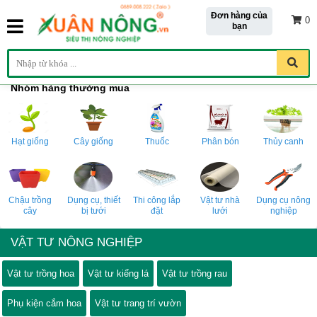
Đơn hàng của
0
bạn
Nhóm hàng thường mua
Hạt giống
Cây giống
Thuốc
Phân bón
Thủy canh
Chậu trồng
Dụng cụ, thiết
Thi công lắp
Vật tư nhà
Dụng cụ nông
cây
bị tưới
đặt
lưới
nghiệp
VẬT TƯ NÔNG NGHIỆP
Vật tư trồng hoa
Vật tư kiểng lá
Vật tư trồng rau
Phụ kiện cắm hoa
Vật tư trang trí vườn