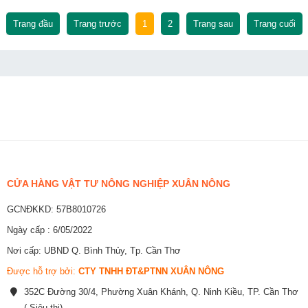
Trang đầu
Trang trước
1
2
Trang sau
Trang cuối
CỬA HÀNG VẬT TƯ NÔNG NGHIỆP XUÂN NÔNG
GCNĐKKD: 57B8010726
Ngày cấp : 6/05/2022
Nơi cấp: UBND Q. Bình Thủy, Tp. Cần Thơ
Được hỗ trợ bởi:
CTY TNHH ĐT&PTNN XUÂN NÔNG
352C Đường 30/4, Phường Xuân Khánh, Q. Ninh Kiều, TP. Cần Thơ
( Siêu thị)