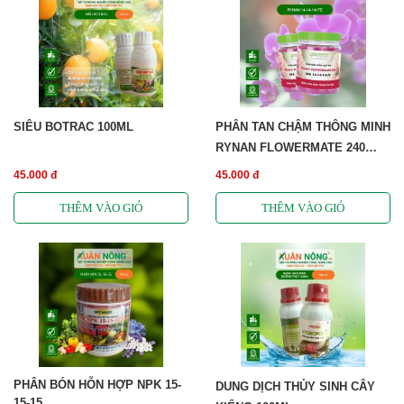
SIÊU BOTRAC 100ML
PHÂN TAN CHẬM THÔNG MINH
RYNAN FLOWERMATE 240
(NPK 14-14-14 +TE)
45.000 đ
45.000 đ
PHÂN BÓN HỖN HỢP NPK 15-
DUNG DỊCH THỦY SINH CÂY
15-15