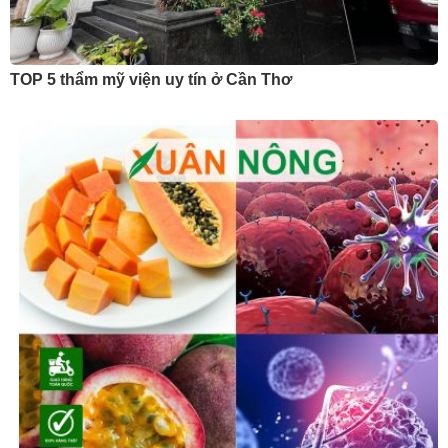
TOP 5 thẩm mỹ viện uy tín ở Cần Thơ