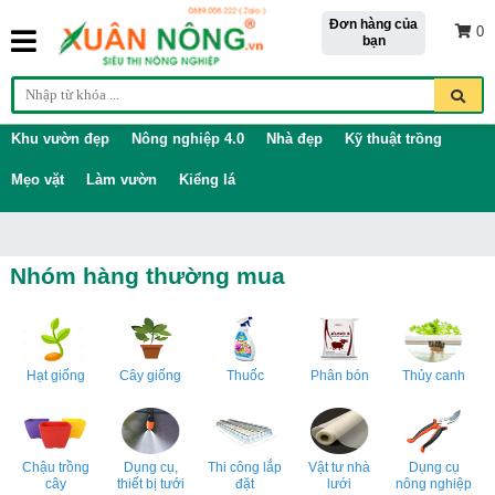
Đơn hàng của
0
bạn
Khu vườn đẹp
Nông nghiệp 4.0
Nhà đẹp
Kỹ thuật trồng
Mẹo vặt
Làm vườn
Kiểng lá
Nhóm hàng thường mua
Hạt giống
Cây giống
Thuốc
Phân bón
Thủy canh
Chậu trồng
Dụng cụ,
Thi công lắp
Vật tư nhà
Dụng cụ
cây
thiết bị tưới
đặt
lưới
nông nghiệp