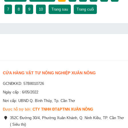
7
8
9
10
Trang sau
Trang cuối
CỬA HÀNG VẬT TƯ NÔNG NGHIỆP XUÂN NÔNG
GCNĐKKD: 57B8010726
Ngày cấp : 6/05/2022
Nơi cấp: UBND Q. Bình Thủy, Tp. Cần Thơ
Được hỗ trợ bởi:
CTY TNHH ĐT&PTNN XUÂN NÔNG
352C Đường 30/4, Phường Xuân Khánh, Q. Ninh Kiều, TP. Cần Thơ
( Siêu thị)