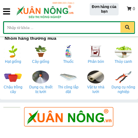
Đơn hàng của
0
bạn
Nhóm hàng thường mua
Hạt giống
Cây giống
Thuốc
Phân bón
Thủy canh
Chậu trồng
Dụng cụ, thiết
Thi công lắp
Vật tư nhà
Dụng cụ nông
cây
bị tưới
đặt
lưới
nghiệp