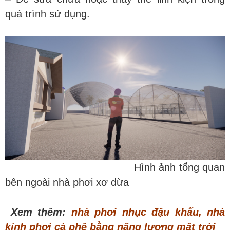
quá trình sử dụng.
Hình ảnh tổng quan
bên ngoài nhà phơi xơ dừa
.
Xem thêm:
nhà phơi nhục đậu khấu
,
nhà
kính phơi cà phê bằng năng lượng mặt trời