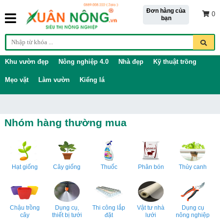
Đơn hàng của
0
bạn
Khu vườn đẹp
Nông nghiệp 4.0
Nhà đẹp
Kỹ thuật trồng
Mẹo vặt
Làm vườn
Kiểng lá
Nhóm hàng thường mua
Hạt giống
Cây giống
Thuốc
Phân bón
Thủy canh
Chậu trồng
Dụng cụ,
Thi công lắp
Vật tư nhà
Dụng cụ
cây
thiết bị tưới
đặt
lưới
nông nghiệp