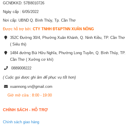
GCNĐKKD: 57B8010726
Ngày cấp : 6/05/2022
Nơi cấp: UBND Q. Bình Thủy, Tp. Cần Thơ
Được hỗ trợ bởi:
CTY TNHH ĐT&PTNN XUÂN NÔNG
352C Đường 30/4, Phường Xuân Khánh, Q. Ninh Kiều, TP. Cần Thơ
( Siêu thị)
1484 đường Bùi Hữu Nghĩa, Phường Long Tuyền, Q. Bình Thủy, TP.
Cần Thơ ( Xưởng cơ khí)
0889008222
( Cuộc gọi được ghi âm để phục vụ tốt hơn)
xuannong.vn@gmail.com
Giờ mở cửa : 8:00 - 19:00
CHÍNH SÁCH - HỖ TRỢ
Chính sách giao hàng