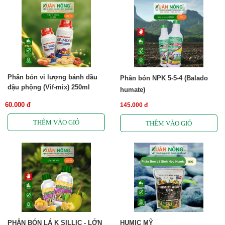
Phân bón vi lượng bánh dầu
Phân bón NPK 5-5-4 (Balado
đậu phộng (Vif-mix) 250ml
humate)
60.000 đ
145.000 đ
PHÂN BÓN LÁ K SILLIC - LỚN
HUMIC MỸ