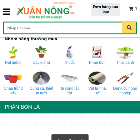
Đơn hàng của
0
bạn
Nhóm hàng thường mua
Hạt giống
Cây giống
Thuốc
Phân bón
Thủy canh
Chậu trồng
Dụng cụ, thiết
Thi công lắp
Vật tư nhà
Dụng cụ nông
cây
bị tưới
đặt
lưới
nghiệp
PHÂN BÓN LÁ
Phân bón lá 30-10-10, Phân bón lá NPK , Phân bón lá Atonik , Phân bón lá
trung vi lượng , phân bón lá 20-20-20 , Phân bón lá tốt nhất hiện nay