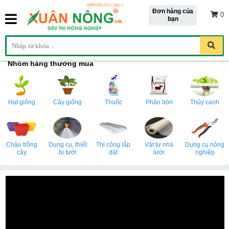
Đơn hàng của
0
bạn
Nhóm hàng thường mua
Hạt giống
Cây giống
Thuốc
Phân bón
Thủy canh
Chậu trồng
Dụng cụ, thiết
Thi công lắp
Vật tư nhà
Dụng cụ nông
cây
bị tưới
đặt
lưới
nghiệp