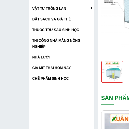
+
VẬT TƯ TRỒNG LAN
ĐẤT SẠCH VÀ GIÁ THỂ
THUỐC TRỪ SÂU SINH HỌC
THI CÔNG NHÀ MÀNG NÔNG
NGHIỆP
NHÀ LƯỚI
GIÁ MÍT THÁI HÔM NAY
CHẾ PHẨM SINH HỌC
SẢN PHẨ