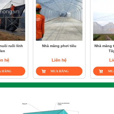
uôi ruồi lính
Nhà màng phơi tiêu
Nhà màng t
đen
Tâ
ên hệ
Liên hệ
Li