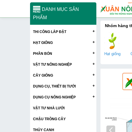
DANH MỤC SẢN
PHẨM
Nhóm hàng 
+
THI CÔNG LẮP ĐẶT
+
HẠT GIỐNG
+
PHÂN BÓN
Hạt giống
+
VẬT TƯ NÔNG NGHIỆP
+
CÂY GIỐNG
+
DỤNG CỤ, THIẾT BỊ TƯỚI
+
DỤNG CỤ NÔNG NGHIỆP
VẬT TƯ NHÀ LƯỚI
CHẬU TRỒNG CÂY
THỦY CANH