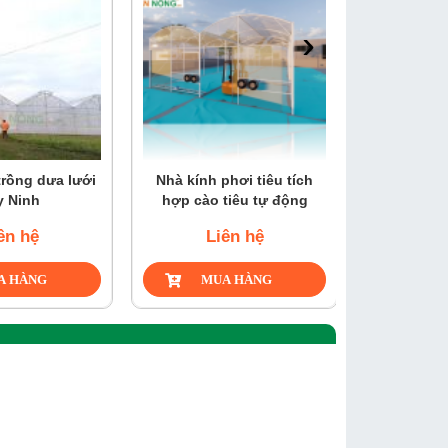
›
rồng dưa lưới
Nhà kính phơi tiêu tích
Nhà màng
y Ninh
hợp cào tiêu tự động
rau 
ên hệ
Liên hệ
Li