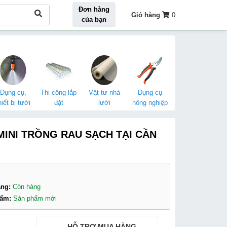
Đơn hàng
Giỏ hàng
0
của bạn
Dụng cụ,
Thi công lắp
Vật tư nhà
Dụng cụ
hiết bị tưới
đặt
lưới
nông nghiệp
INI TRỒNG RAU SẠCH TẠI CẦN
àng:
Còn hàng
hẩm:
Sản phẩm mới
ệ
HỖ TRỢ MUA HÀNG