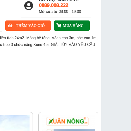
0889.008.222
Mở cửa từ 08:00 - 19:00
diện tích 24m2. Móng bê tông, Vách cao 3m, nóc cao 1m,
béc treo 3 chức năng Xuno 4.5. GIÁ: TÙY VÀO YÊU CẦU