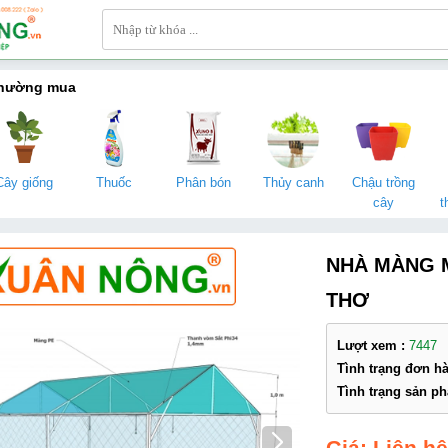
thường mua
Cây giống
Thuốc
Phân bón
Thủy canh
Chậu trồng
cây
t
NHÀ MÀNG M
THƠ
Lượt xem :
7447
Tình trạng đơn h
Tình trạng sản p
Liên h