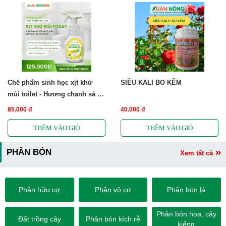
Chế phẩm sinh học xịt khử
SIÊU KALI BO KẼM
mùi toilet - Hương chanh sả -
Free ship
85.000 đ
40.000 đ
PHÂN BÓN
Xem tất cả
Phân hữu cơ
Phân vô cơ
Phân bón lá
Phân bón hoa, cây
Đất trồng cây
Phân bón kích rễ
kiểng