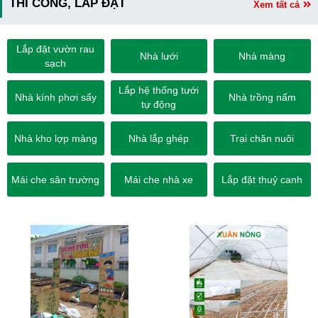
THI CÔNG, LẮP ĐẶT
Xem tất cả
Lắp đặt vườn rau
Nhà lưới
Nhà màng
sạch
Lắp hệ thống tưới
Nhà kính phơi sấy
Nhà trồng nấm
tự động
Nhà kho lợp màng
Nhà lắp ghép
Trại chăn nuôi
Mái che sân trường
Mái che nhà xe
Lắp đặt thuỷ canh