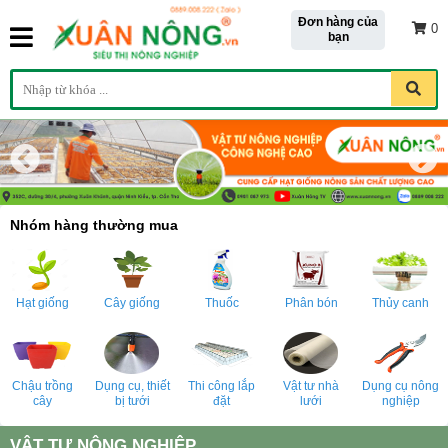
Đơn hàng của
0
bạn
Nhóm hàng thường mua
Hạt giống
Cây giống
Thuốc
Phân bón
Thủy canh
Chậu trồng
Dụng cụ, thiết
Thi công lắp
Vật tư nhà
Dụng cụ nông
cây
bị tưới
đặt
lưới
nghiệp
VẬT TƯ NÔNG NGHIỆP