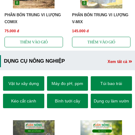
PHÂN BÓN TRUNG VI LƯỢNG
PHÂN BÓN TRUNG VI LƯỢNG
COMIX
V-MIX
75.000 đ
145.000 đ
DỤNG CỤ NÔNG NGHIỆP
Xem tất cả
Vật tư xây dựng
Máy đo pH, ppm
Túi bao trái
Kéo cắt cành
Bình tưới cây
Dụng cụ làm vườn