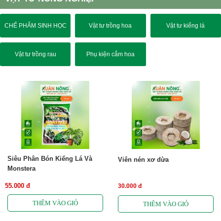
CHẾ PHẨM SINH HỌC
Vật tư trồng hoa
Vật tư kiểng lá
Vật tư trồng rau
Phụ kiện cắm hoa
Siêu Phân Bón Kiểng Lá Và
Viên nén xơ dừa
Monstera
55.000 đ
30.000 đ