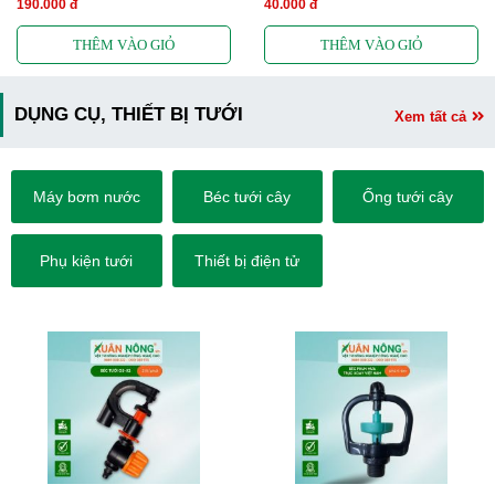
190.000 đ
40.000 đ
DỤNG CỤ, THIẾT BỊ TƯỚI
Xem tất cả
Máy bơm nước
Béc tưới cây
Ống tưới cây
Phụ kiện tưới
Thiết bị điện tử