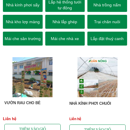
Lắp hệ thống tưới
Nhà kính phơi sấy
Nhà trồng nấm
tự động
Nhà kho lợp màng
Nhà lắp ghép
Trại chăn nuôi
Mái che sân trường
Mái che nhà xe
Lắp đặt thuỷ canh
VƯỜN RAU CHO BÉ
NHÀ KÍNH PHƠI CHUỐI
Liên hệ
Liên hệ