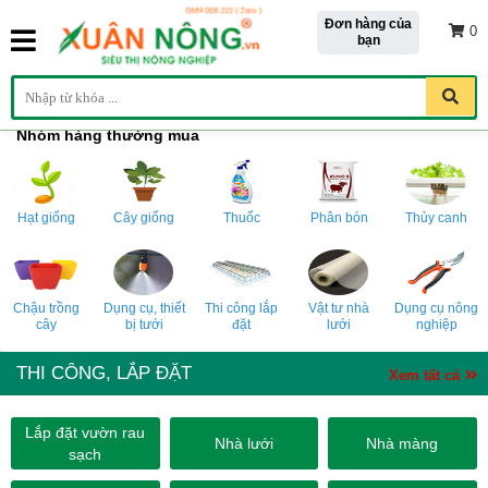
Đơn hàng của
0
bạn
Nhóm hàng thường mua
Hạt giống
Cây giống
Thuốc
Phân bón
Thủy canh
Chậu trồng
Dụng cụ, thiết
Thi công lắp
Vật tư nhà
Dụng cụ nông
cây
bị tưới
đặt
lưới
nghiệp
THI CÔNG, LẮP ĐẶT
Xem tất cả
Lắp đặt vườn rau
Nhà lưới
Nhà màng
sạch