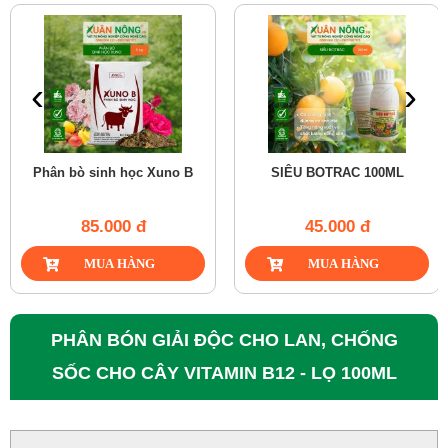
‹
›
Phân bò sinh học Xuno B
SIÊU BOTRAC 100ML
85.000 đ
45.000 đ
PHÂN BÓN GIẢI ĐỘC CHO LAN, CHỐNG
SỐC CHO CÂY VITAMIN B12 - LỌ 100ML