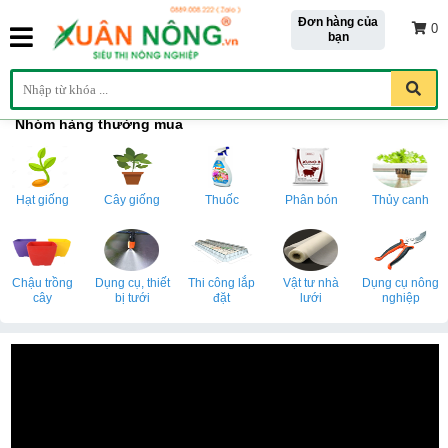
Đơn hàng của
0
bạn
Nhóm hàng thường mua
Hạt giống
Cây giống
Thuốc
Phân bón
Thủy canh
Chậu trồng
Dụng cụ, thiết
Thi công lắp
Vật tư nhà
Dụng cụ nông
cây
bị tưới
đặt
lưới
nghiệp