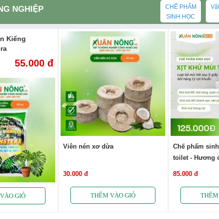
CHẾ PHẨM
Vật
NG NGHIỆP
SINH HỌC
n Kiểng
ra
55.000 đ
Viên nén xơ dừa
Chế phẩm sinh
toilet - Hương 
ship
30.000 đ
85.000 đ