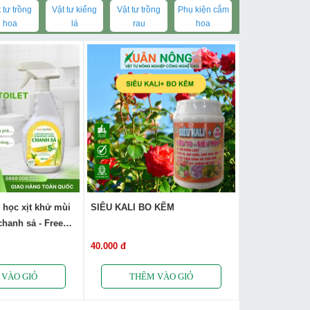
 tư trồng
Vật tư kiểng
Vật tư trồng
Phụ kiện cắm
hoa
lá
rau
hoa
 học xịt khử mùi
SIÊU KALI BO KẼM
chanh sả - Free
40.000 đ