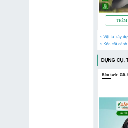
Vật tư xây d
Kéo cắt cành
DỤNG CỤ, 
Béc tưới G5-