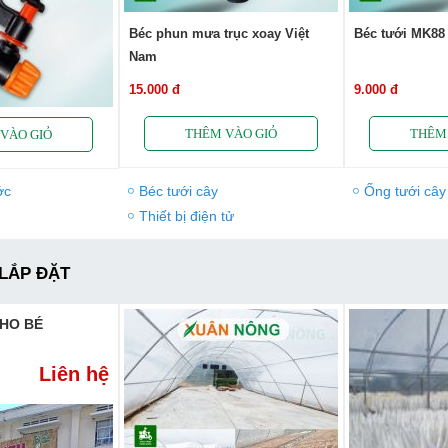
Béc phun mưa trục xoay Việt
Béc tưới MK88 p
Nam
15.000 đ
9.000 đ
ớc
Béc tưới cây
Ống tưới cây
Thiết bị điện tử
 LẮP ĐẶT
HO BÉ
Liên hệ