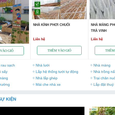
NHÀ KÍNH PHƠI CHUỐI
NHÀ MÀNG PHƠ
TRÀ VINH
Liên hệ
Liên hệ
 rau sạch
Nhà lưới
Nhà màng
i sấy
Lắp hệ thống tưới tự động
Nhà trồng n
 màng
Nhà lắp ghép
Trại chăn nuô
trường
Mái che nhà xe
Lắp đặt thuỷ