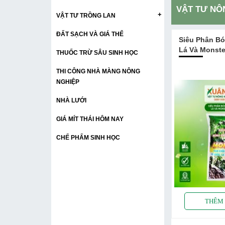
VẬT TƯ NÔ
+
VẬT TƯ TRỒNG LAN
ĐẤT SẠCH VÀ GIÁ THỂ
Siêu Phân Bó
Lá Và Monste
THUỐC TRỪ SÂU SINH HỌC
THI CÔNG NHÀ MÀNG NÔNG
NGHIỆP
NHÀ LƯỚI
GIÁ MÍT THÁI HÔM NAY
CHẾ PHẨM SINH HỌC