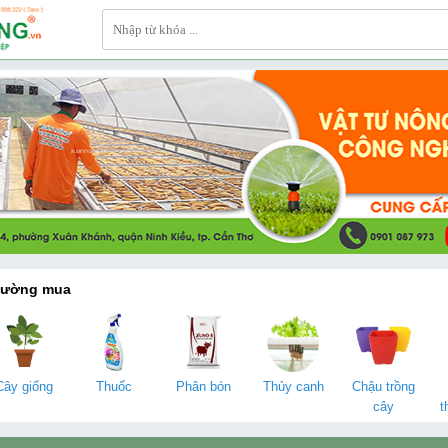
hường mua
Cây giống
Thuốc
Phân bón
Thủy canh
Chậu trồng
cây
t