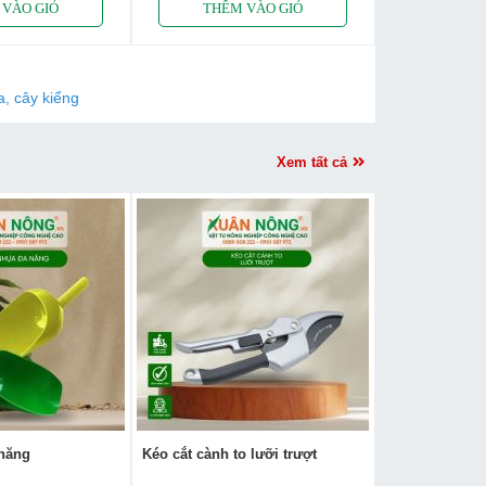
, cây kiểng
Xem tất cả
năng
Kéo cắt cành to lưỡi trượt