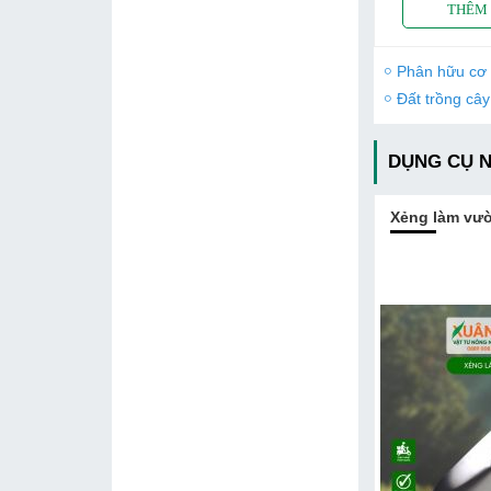
Phân hữu cơ
Đất trồng cây
DỤNG CỤ 
Xẻng làm vư