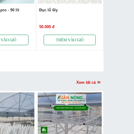
ro - 90 lít
Đục lỗ 6ly
50.000 đ
Xem tất cả