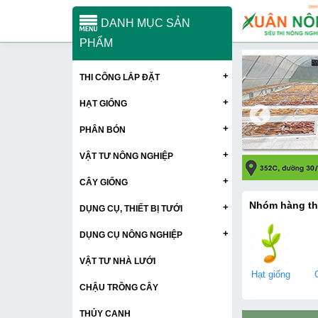
DANH MỤC SẢN
PHẨM
+
THI CÔNG LẮP ĐẶT
+
HẠT GIỐNG
+
PHÂN BÓN
+
VẬT TƯ NÔNG NGHIỆP
+
CÂY GIỐNG
Nhóm hàng t
+
DỤNG CỤ, THIẾT BỊ TƯỚI
+
DỤNG CỤ NÔNG NGHIỆP
VẬT TƯ NHÀ LƯỚI
Hạt giống
CHẬU TRỒNG CÂY
THỦY CANH