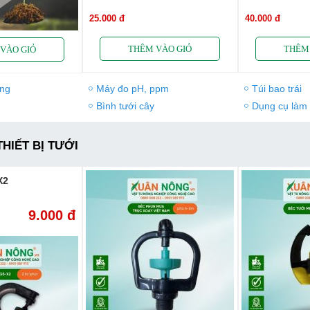
25.000 đ
40.000 đ
ựng
Máy đo pH, ppm
Túi bao trái
Bình tưới cây
Dụng cụ làm
THIẾT BỊ TƯỚI
X2
9.000 đ