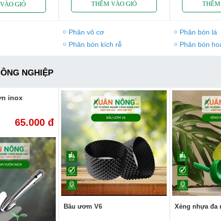
Phân vô cơ
Phân bón lá
Phân bón kích rễ
Phân bón hoa
NÔNG NGHIỆP
ờn inox
65.000 đ
Bầu ươm V6
Xẻng nhựa đa 