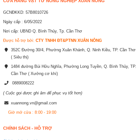
CỬA HÀNG VẬT TƯ NÔNG NGHIỆP XUÂN NÔNG
GCNĐKKD: 57B8010726
Ngày cấp : 6/05/2022
Nơi cấp: UBND Q. Bình Thủy, Tp. Cần Thơ
Được hỗ trợ bởi:
CTY TNHH ĐT&PTNN XUÂN NÔNG
352C Đường 30/4, Phường Xuân Khánh, Q. Ninh Kiều, TP. Cần Thơ
( Siêu thị)
1484 đường Bùi Hữu Nghĩa, Phường Long Tuyền, Q. Bình Thủy, TP.
Cần Thơ ( Xưởng cơ khí)
0889008222
( Cuộc gọi được ghi âm để phục vụ tốt hơn)
xuannong.vn@gmail.com
Giờ mở cửa : 8:00 - 19:00
CHÍNH SÁCH - HỖ TRỢ