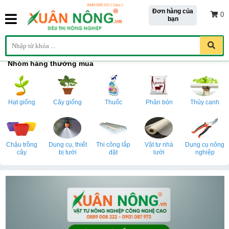
Đơn hàng của
0
bạn
Nhóm hàng thường mua
Hạt giống
Cây giống
Thuốc
Phân bón
Thủy canh
Chậu trồng
Dụng cụ, thiết
Thi công lắp
Vật tư nhà
Dụng cụ nông
cây
bị tưới
đặt
lưới
nghiệp