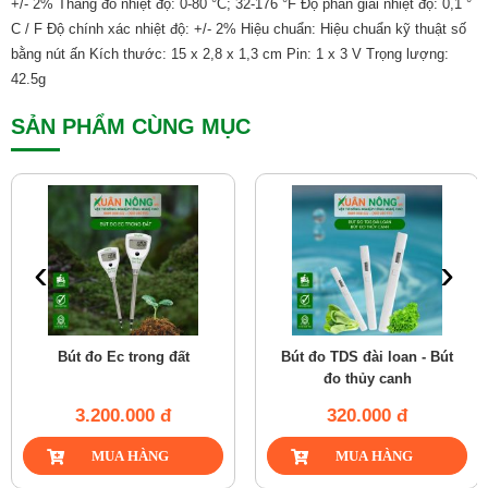
+/- 2% Thang đo nhiệt độ: 0-80 °C; 32-176 °F Độ phân giải nhiệt độ: 0,1 °
C / F Độ chính xác nhiệt độ: +/- 2% Hiệu chuẩn: Hiệu chuẩn kỹ thuật số
bằng nút ấn Kích thước: 15 x 2,8 x 1,3 cm Pin: 1 x 3 V Trọng lượng:
42.5g
SẢN PHẨM CÙNG MỤC
‹
›
Bút đo Ec trong đất
Bút đo TDS đài loan - Bút
đo thủy canh
3.200.000 đ
320.000 đ