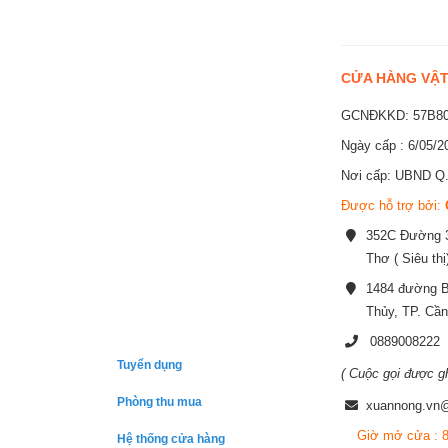
CỬA HÀNG VẬT
GCNĐKKD: 57B80
Ngày cấp : 6/05/2
Nơi cấp: UBND Q.
Được hỗ trợ bởi:
352C Đường 3
Thơ ( Siêu thị
1484 đường B
Thủy, TP. Cầ
0889008222
Tuyển dụng
( Cuộc gọi được g
Phòng thu mua
xuannong.vn
Giờ mở cửa : 8
Hệ thống cửa hàng