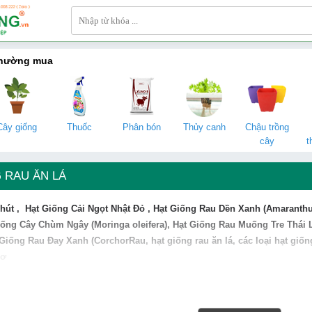
thường mua
Cây giống
Thuốc
Phân bón
Thủy canh
Chậu trồng
cây
t
 RAU ĂN LÁ
hút
,
Hạt Giống
Cải Ngọt Nhật Đỏ
,
Hạt Giống Rau
Dền Xanh (Amaranthus
iống
Cây Chùm Ngây (Moringa oleifera)
,
Hạt Giống Rau
Muống Tre Thái L
 Giống Rau
Đay Xanh (CorchorRau
, hạt giống rau ăn lá, các loại hạt giố
hơ