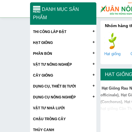
DANH MỤC SẢN
PHẨM
Nhóm hàng 
+
THI CÔNG LẮP ĐẶT
+
HẠT GIỐNG
+
PHÂN BÓN
Hạt giống
+
VẬT TƯ NÔNG NGHIỆP
HẠT GIỐNG
+
CÂY GIỐNG
+
DỤNG CỤ, THIẾT BỊ TƯỚI
Hạt Giống Rau
N
officinale)
,
Hạt G
+
DỤNG CỤ NÔNG NGHIỆP
(Corchorus)
,
Hạt
VẬT TƯ NHÀ LƯỚI
hạt giống Cần T
CHẬU TRỒNG CÂY
THỦY CANH