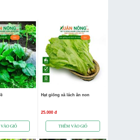
đề
Hạt giống xà lách ăn non
25.000 đ