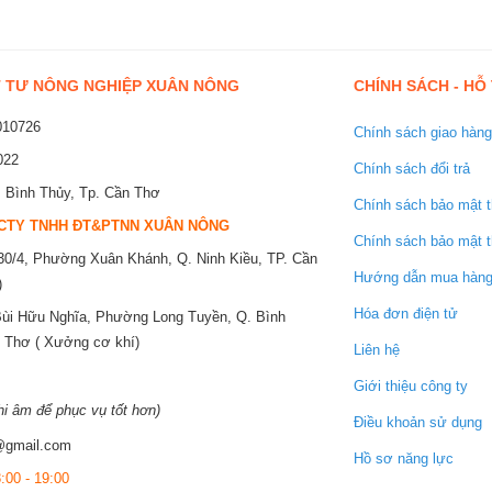
 TƯ NÔNG NGHIỆP XUÂN NÔNG
CHÍNH SÁCH - HỖ
10726
Chính sách giao hàng
022
Chính sách đổi trả
 Bình Thủy, Tp. Cần Thơ
Chính sách bảo mật t
CTY TNHH ĐT&PTNN XUÂN NÔNG
Chính sách bảo mật t
0/4, Phường Xuân Khánh, Q. Ninh Kiều, TP. Cần
Hướng dẫn mua hàn
)
Hóa đơn điện tử
ùi Hữu Nghĩa, Phường Long Tuyền, Q. Bình
n Thơ ( Xưởng cơ khí)
Liên hệ
Giới thiệu công ty
hi âm để phục vụ tốt hơn)
Điều khoản sử dụng
@gmail.com
Hồ sơ năng lực
:00 - 19:00