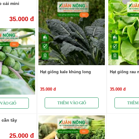
 cải mini
35.000 đ
Hạt giống kale khủng long
Hạt giống rau 
35.000 đ
35.000 đ
 cần tây
25.000 đ