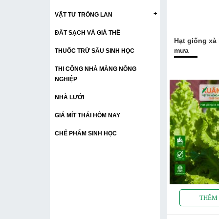
+
VẬT TƯ TRỒNG LAN
ĐẤT SẠCH VÀ GIÁ THỂ
Hạt giống xà 
mưa
THUỐC TRỪ SÂU SINH HỌC
THI CÔNG NHÀ MÀNG NÔNG
NGHIỆP
NHÀ LƯỚI
GIÁ MÍT THÁI HÔM NAY
CHẾ PHẨM SINH HỌC