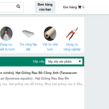
Đơn hàng
Giỏ hàng
0
của bạn
Dụng cụ,
Thi công lắp
Vật tư nhà
Dụng cụ
hiết bị tưới
đặt
lưới
nông nghiệp
Sắp xếp
 viridis)
,
Hạt Giống Rau
Bồ Công Anh (Taraxacum
an (Ipomoea aquatic
) ,
Hạt Giống Rau
Đay Đỏ
ng rau, hạt giống rau dễ trồng,
Mua hạt giống rau ở đâu
,