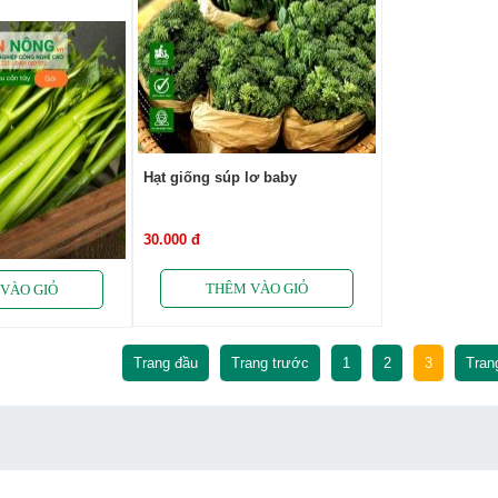
Hạt giống súp lơ baby
30.000 đ
Trang đầu
Trang trước
1
2
3
Tran