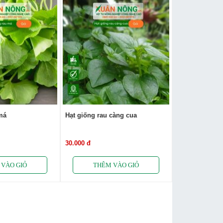
má
Hạt giống rau càng cua
30.000 đ