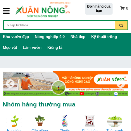
Đơn hàng của
0
bạn
Khu vườn đẹp
Nông nghiệp 4.0
Nhà đẹp
Kỹ thuật trồng
Mẹo vặt
Làm vườn
Kiểng lá
Nhóm hàng thường mua
Hạt giống
Cây giống
Thuốc
Phân bón
Thủy canh