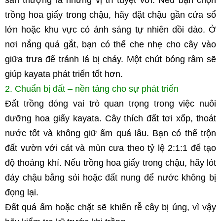
sân thượng là những vị trí tuyệt vời. Nếu bạn chọn 
trồng hoa giấy trong chậu, hãy đặt chậu gần cửa sổ 
lớn hoặc khu vực có ánh sáng tự nhiên dồi dào. Ở 
nơi nắng quá gắt, bạn có thể che nhẹ cho cây vào 
giữa trưa để tránh lá bị cháy. Một chút bóng râm sẽ 
giúp kayata phát triển tốt hơn.
2. Chuẩn bị đất – nền tảng cho sự phát triển
Đất trồng đóng vai trò quan trọng trong việc nuôi 
dưỡng hoa giấy kayata. Cây thích đất tơi xốp, thoát 
nước tốt và không giữ ẩm quá lâu. Bạn có thể trộn 
đất vườn với cát và mùn cưa theo tỷ lệ 2:1:1 để tạo 
độ thoáng khí. Nếu trồng hoa giấy trong chậu, hãy lót 
đáy chậu bằng sỏi hoặc đất nung để nước không bị 
đọng lại.
Đất quá ẩm hoặc chặt sẽ khiến rễ cây bị úng, vì vậy 