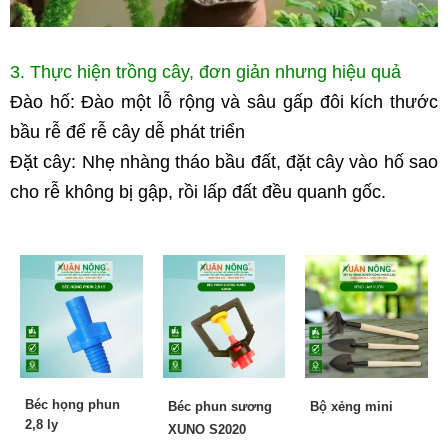
3. Thực hiện trồng cây, đơn giản nhưng hiệu quả
Đào hố: Đào một lỗ rộng và sâu gấp đôi kích thước 
bầu rễ để rễ cây dễ phát triển
Đặt cây: Nhẹ nhàng tháo bầu đất, đặt cây vào hố sao 
cho rễ không bị gập, rồi lấp đất đều quanh gốc.
Béc họng phun
Béc phun sương
Bộ xẻng mini
2,8 ly
XUNO S2020