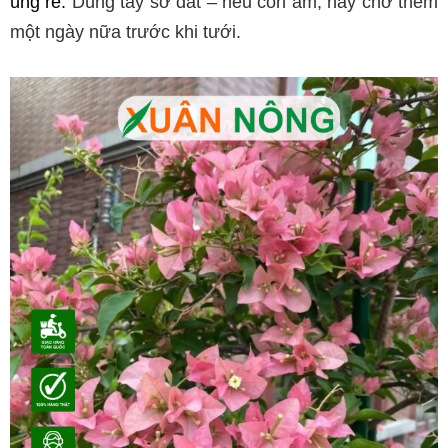
úng rễ. 
Dùng tay sờ đất – nếu còn ẩm, hãy chờ thêm
một ngày nữa trước khi tưới.