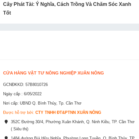
Cây Phát Tài: Ý Nghĩa, Cách Trồng Và Chăm Sóc Xanh
Tốt
CỬA HÀNG VẬT TƯ NÔNG NGHIỆP XUÂN NÔNG
GCNĐKKD: 57B8010726
Ngày cấp : 6/05/2022
Nơi cấp: UBND Q. Bình Thủy, Tp. Cần Thơ
Được hỗ trợ bởi:
CTY TNHH ĐT&PTNN XUÂN NÔNG
352C Đường 30/4, Phường Xuân Khánh, Q. Ninh Kiều, TP. Cần Thơ
( Siêu thị)
1484 đường Bùi Hữu Nghĩa, Phường Long Tuyền, Q. Bình Thủy, TP.