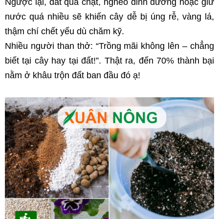
Ngược lại, đất quá chặt, nghèo dinh dưỡng hoặc giữ 
nước quá nhiều sẽ khiến cây dễ bị úng rễ, vàng lá, 
thậm chí chết yểu dù chăm kỹ. 
Nhiều người than thở: “Trồng mãi không lên – chẳng 
biết tại cây hay tại đất!”. Thật ra, đến 70% thành bại 
nằm ở khâu trộn đất ban đầu đó ạ!