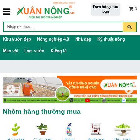
Đơn hàng của
0
bạn
Khu vườn đẹp
Nông nghiệp 4.0
Nhà đẹp
Kỹ thuật trồng
Mẹo vặt
Làm vườn
Kiểng lá
Nhóm hàng thường mua
Hạt giống
Cây giống
Thuốc
Phân bón
Thủy canh