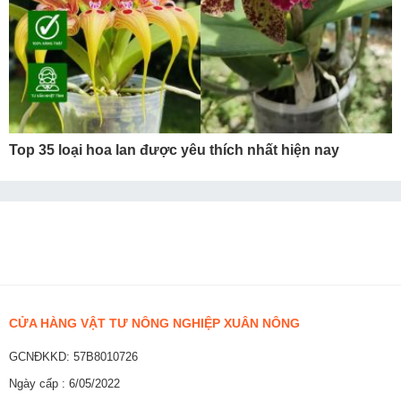
Top 35 loại hoa lan được yêu thích nhất hiện nay
CỬA HÀNG VẬT TƯ NÔNG NGHIỆP XUÂN NÔNG
GCNĐKKD: 57B8010726
Ngày cấp : 6/05/2022