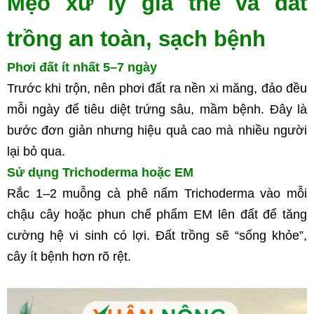
Mẹo xử lý giá thể và đất 
trồng an toàn, sạch bệnh
Phơi đất ít nhất 5–7 ngày
Trước khi trộn, nên phơi đất ra nền xi măng, đảo đều 
mỗi ngày để tiêu diệt trứng sâu, mầm bệnh. Đây là 
bước đơn giản nhưng hiệu quả cao mà nhiều người 
lại bỏ qua.
Sử dụng Trichoderma hoặc EM
Rắc 1–2 muỗng cà phê nấm Trichoderma vào mỗi 
chậu cây hoặc phun chế phẩm EM lên đất để tăng 
cường hệ vi sinh có lợi. Đất trồng sẽ “sống khỏe”, 
cây ít bệnh hơn rõ rệt.