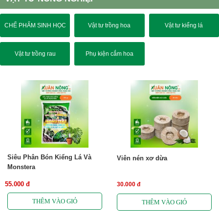
CHẾ PHẨM SINH HỌC
Vật tư trồng hoa
Vật tư kiểng lá
Vật tư trồng rau
Phụ kiện cắm hoa
Siêu Phân Bón Kiểng Lá Và
Viên nén xơ dừa
Monstera
55.000 đ
30.000 đ