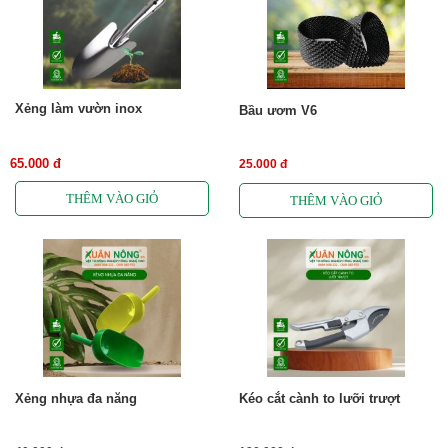
Xẻng làm vườn inox
Bầu ươm V6
65.000 đ
25.000 đ
Xẻng nhựa đa năng
Kéo cắt cành to lưỡi trượt