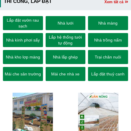
THI CÔNG, LẮP ĐẶT
Xem tất cả
Lắp đặt vườn rau
Nhà lưới
Nhà màng
sạch
Lắp hệ thống tưới
Nhà kính phơi sấy
Nhà trồng nấm
tự động
Nhà kho lợp màng
Nhà lắp ghép
Trại chăn nuôi
Mái che sân trường
Mái che nhà xe
Lắp đặt thuỷ canh