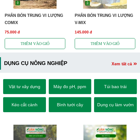
PHÂN BÓN TRUNG VI LƯỢNG
PHÂN BÓN TRUNG VI LƯỢNG
COMIX
V-MIX
75.000 đ
145.000 đ
DỤNG CỤ NÔNG NGHIỆP
Xem tất cả
Vật tư xây dựng
Máy đo pH, ppm
Túi bao trái
Kéo cắt cành
Bình tưới cây
Dụng cụ làm vườn