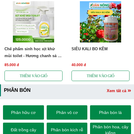
Chế phẩm sinh học xịt khử
SIÊU KALI BO KẼM
mùi toilet - Hương chanh sả -
Free ship
85.000 đ
40.000 đ
PHÂN BÓN
Xem tất cả
Phân hữu cơ
Phân vô cơ
Phân bón lá
Phân bón hoa, cây
Đất trồng cây
Phân bón kích rễ
kiểng