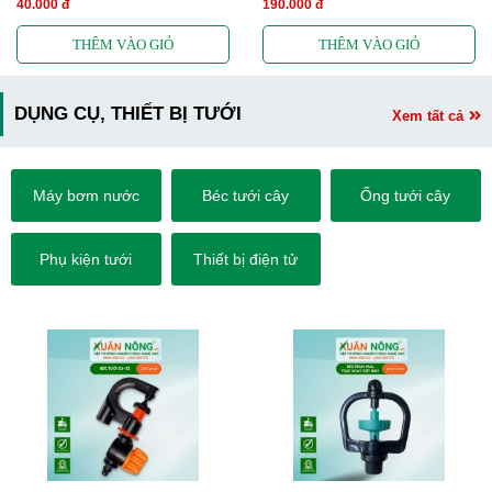
40.000 đ
190.000 đ
DỤNG CỤ, THIẾT BỊ TƯỚI
Xem tất cả
Máy bơm nước
Béc tưới cây
Ống tưới cây
Phụ kiện tưới
Thiết bị điện tử