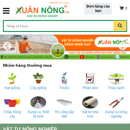
Đơn hàng của
0
bạn
Nhóm hàng thường mua
Hạt giống
Cây giống
Thuốc
Phân bón
Thủy canh
Chậu trồng
Dụng cụ, thiết
Thi công lắp
Vật tư nhà
Dụng cụ nông
cây
bị tưới
đặt
lưới
nghiệp
VẬT TƯ NÔNG NGHIỆP