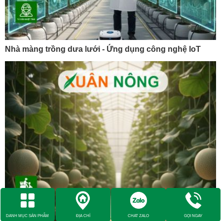
Nhà màng trồng dưa lưới - Ứng dụng công nghệ IoT
DANH MỤC SẢN PHẨM
ĐỊA CHỈ
CHAT ZALO
GỌI NGAY