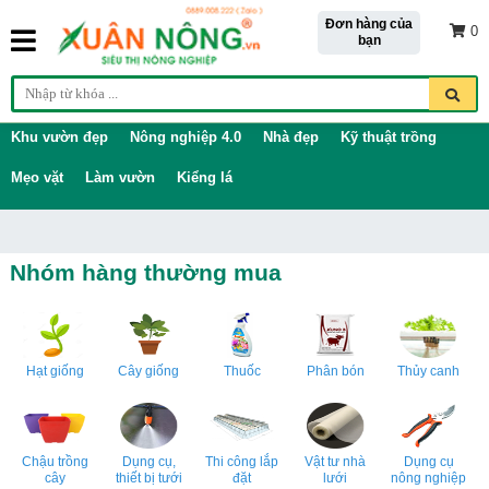
Đơn hàng của
0
bạn
Khu vườn đẹp
Nông nghiệp 4.0
Nhà đẹp
Kỹ thuật trồng
Mẹo vặt
Làm vườn
Kiểng lá
Nhóm hàng thường mua
Hạt giống
Cây giống
Thuốc
Phân bón
Thủy canh
Chậu trồng
Dụng cụ,
Thi công lắp
Vật tư nhà
Dụng cụ
cây
thiết bị tưới
đặt
lưới
nông nghiệp