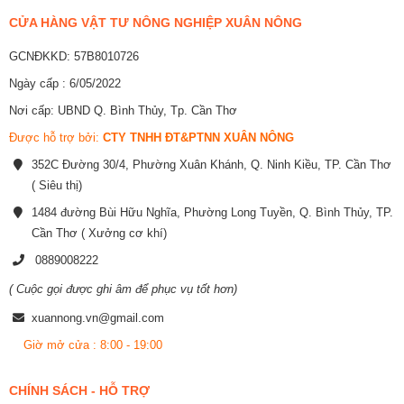
CỬA HÀNG VẬT TƯ NÔNG NGHIỆP XUÂN NÔNG
GCNĐKKD: 57B8010726
Ngày cấp : 6/05/2022
Nơi cấp: UBND Q. Bình Thủy, Tp. Cần Thơ
Được hỗ trợ bởi:
CTY TNHH ĐT&PTNN XUÂN NÔNG
352C Đường 30/4, Phường Xuân Khánh, Q. Ninh Kiều, TP. Cần Thơ
( Siêu thị)
1484 đường Bùi Hữu Nghĩa, Phường Long Tuyền, Q. Bình Thủy, TP.
Cần Thơ ( Xưởng cơ khí)
0889008222
( Cuộc gọi được ghi âm để phục vụ tốt hơn)
xuannong.vn@gmail.com
Giờ mở cửa : 8:00 - 19:00
CHÍNH SÁCH - HỖ TRỢ