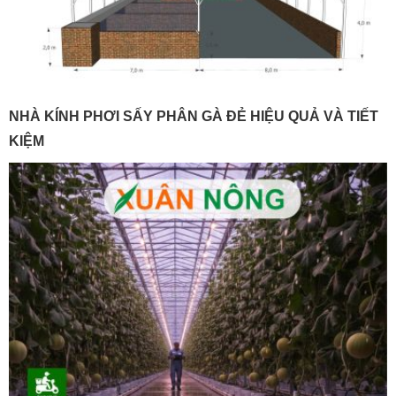
NHÀ KÍNH PHƠI SẤY PHÂN GÀ ĐẺ HIỆU QUẢ VÀ TIẾT
KIỆM