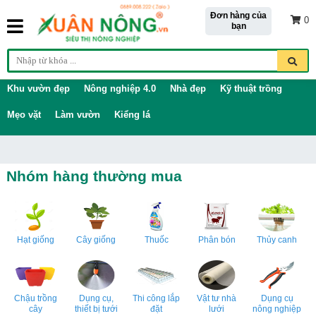
Đơn hàng của
0
bạn
Khu vườn đẹp
Nông nghiệp 4.0
Nhà đẹp
Kỹ thuật trồng
Mẹo vặt
Làm vườn
Kiểng lá
Nhóm hàng thường mua
Hạt giống
Cây giống
Thuốc
Phân bón
Thủy canh
Chậu trồng
Dụng cụ,
Thi công lắp
Vật tư nhà
Dụng cụ
cây
thiết bị tưới
đặt
lưới
nông nghiệp