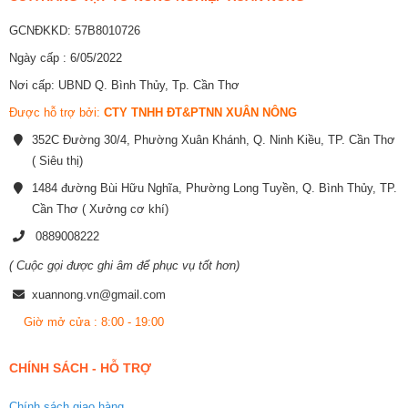
GCNĐKKD: 57B8010726
Ngày cấp : 6/05/2022
Nơi cấp: UBND Q. Bình Thủy, Tp. Cần Thơ
Được hỗ trợ bởi:
CTY TNHH ĐT&PTNN XUÂN NÔNG
352C Đường 30/4, Phường Xuân Khánh, Q. Ninh Kiều, TP. Cần Thơ
( Siêu thị)
1484 đường Bùi Hữu Nghĩa, Phường Long Tuyền, Q. Bình Thủy, TP.
Cần Thơ ( Xưởng cơ khí)
0889008222
( Cuộc gọi được ghi âm để phục vụ tốt hơn)
xuannong.vn@gmail.com
Giờ mở cửa : 8:00 - 19:00
CHÍNH SÁCH - HỖ TRỢ
Chính sách giao hàng