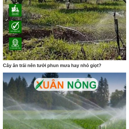
Cây ăn trái nên tưới phun mưa hay nhỏ giọt?