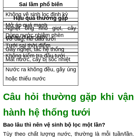
Sai lầm phổ biến
Không vệ sinh lọc định kỳ
Hậu quả thường gặp
Mở áp quá mạnh
Nghẹt ống nhỏ giọt, cây 
Dùng nước nhiễm phèn
không được tưới
Vỡ ống, hư đầu tưới
Tưới sai thời điểm
Gây nghẹt, tắc hệ thống
Không kiểm tra đầu tưới
Mất nước, cây bị sốc nhiệt
Nước ra không đều, gây úng 
hoặc thiếu nước
Câu hỏi thường gặp khi vận 
hành hệ thống tưới
Bao lâu thì nên vệ sinh bộ lọc một lần?
Tùy theo chất lượng nước, thường là mỗi tuần/lần. 