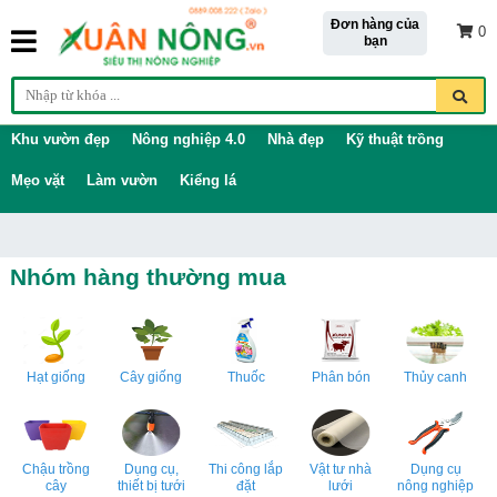
Đơn hàng của
0
bạn
Khu vườn đẹp
Nông nghiệp 4.0
Nhà đẹp
Kỹ thuật trồng
Mẹo vặt
Làm vườn
Kiểng lá
Nhóm hàng thường mua
Hạt giống
Cây giống
Thuốc
Phân bón
Thủy canh
Chậu trồng
Dụng cụ,
Thi công lắp
Vật tư nhà
Dụng cụ
cây
thiết bị tưới
đặt
lưới
nông nghiệp