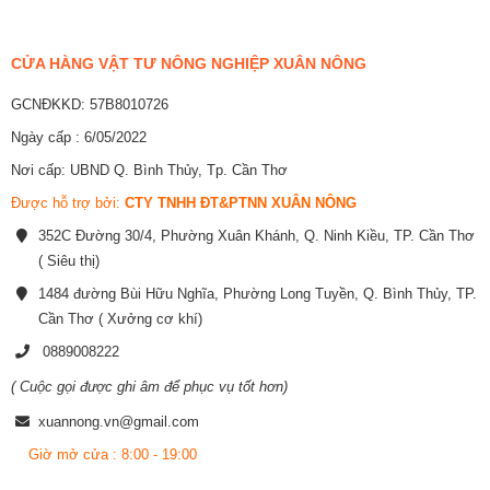
CỬA HÀNG VẬT TƯ NÔNG NGHIỆP XUÂN NÔNG
GCNĐKKD: 57B8010726
Ngày cấp : 6/05/2022
Nơi cấp: UBND Q. Bình Thủy, Tp. Cần Thơ
Được hỗ trợ bởi:
CTY TNHH ĐT&PTNN XUÂN NÔNG
352C Đường 30/4, Phường Xuân Khánh, Q. Ninh Kiều, TP. Cần Thơ
( Siêu thị)
1484 đường Bùi Hữu Nghĩa, Phường Long Tuyền, Q. Bình Thủy, TP.
Cần Thơ ( Xưởng cơ khí)
0889008222
( Cuộc gọi được ghi âm để phục vụ tốt hơn)
xuannong.vn@gmail.com
Giờ mở cửa : 8:00 - 19:00