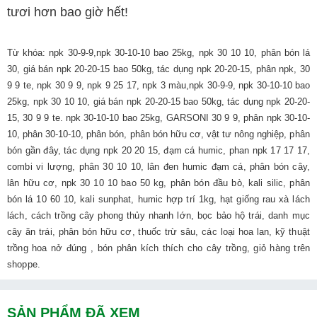
tươi hơn bao giờ hết!
Từ khóa: npk 30-9-9,npk 30-10-10 bao 25kg, npk 30 10 10, phân bón lá
30, giá bán npk 20-20-15 bao 50kg, tác dụng npk 20-20-15, phân npk, 30
9 9 te, npk 30 9 9, npk 9 25 17, npk 3 màu,npk 30-9-9, npk 30-10-10 bao
25kg, npk 30 10 10, giá bán npk 20-20-15 bao 50kg, tác dụng npk 20-20-
15, 30 9 9 te.
npk 30-10-10 bao 25kg, GARSONI 30 9 9, phân npk 30-10-
10, phân 30-10-10, phân bón, phân bón hữu cơ, vật tư nông nghiệp,
phân
bón gần đây, tác dụng npk 20 20 15, đạm cá humic, phan npk 17 17 17,
combi vi lượng, phân 30 10 10, lân đen humic đạm cá, phân bón cây,
lân hữu cơ, npk 30 10 10 bao 50 kg, phân bón đầu bò, kali silic, phân
bón lá 10 60 10, kali sunphat, humic hợp trí 1kg, hạt giống rau xà lách
lách, cách trồng cây phong thủy nhanh lớn, bọc bảo hộ trái, danh mục
cây ăn trái, phân bón hữu cơ, thuốc trừ sâu, các loại hoa lan, kỹ thuật
trồng hoa nở đúng , bón phân kích thích cho cây trồng, giỏ hàng trên
shoppe.
SẢN PHẨM ĐÃ XEM