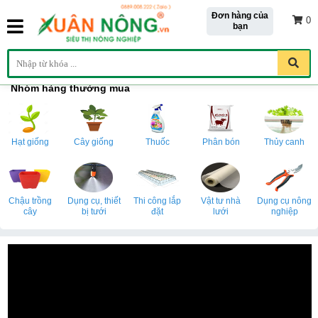
Đơn hàng của
0
bạn
Nhóm hàng thường mua
Hạt giống
Cây giống
Thuốc
Phân bón
Thủy canh
Chậu trồng
Dụng cụ, thiết
Thi công lắp
Vật tư nhà
Dụng cụ nông
cây
bị tưới
đặt
lưới
nghiệp