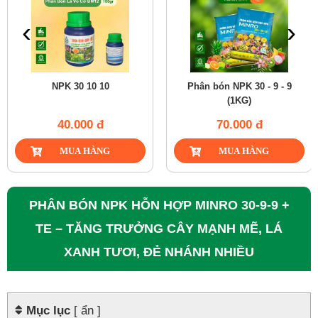
‹
›
NPK 30 10 10
Phân bón NPK 30 - 9 - 9
(1KG)
40.000 đ
70.000 đ
PHÂN BÓN NPK HỖN HỢP MINRO 30-9-9 +
TE – TĂNG TRƯỞNG CÂY MẠNH MẼ, LÁ
XANH TƯƠI, ĐẺ NHÁNH NHIỀU
Mục lục
[ ẩn ]