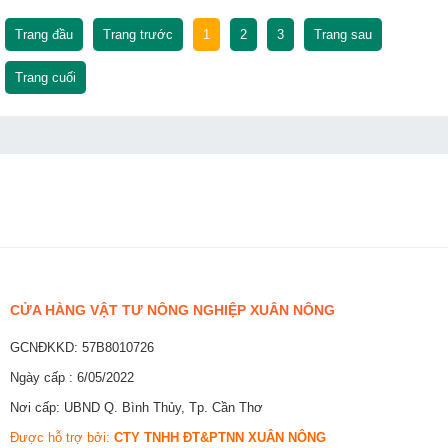
Trang đầu
Trang trước
1
2
3
Trang sau
Trang cuối
CỬA HÀNG VẬT TƯ NÔNG NGHIỆP XUÂN NÔNG
GCNĐKKD: 57B8010726
Ngày cấp : 6/05/2022
Nơi cấp: UBND Q. Bình Thủy, Tp. Cần Thơ
Được hỗ trợ bởi:
CTY TNHH ĐT&PTNN XUÂN NÔNG