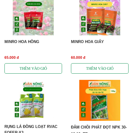
MINRO HOA HỒNG
MINRO HOA GIẤY
65.000 đ
60.000 đ
RỤNG LÁ ĐỒNG LOẠT RVAC
ĐÂM CHỒI PHÁT ĐỌT NPK 30-
FOFER-X3