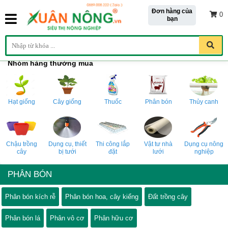
Đơn hàng của
0
bạn
Nhóm hàng thường mua
Hạt giống
Cây giống
Thuốc
Phân bón
Thủy canh
Chậu trồng
Dụng cụ, thiết
Thi công lắp
Vật tư nhà
Dụng cụ nông
cây
bị tưới
đặt
lưới
nghiệp
PHÂN BÓN
Phân bón kích rễ
Phân bón hoa, cây kiểng
Đất trồng cây
Phân bón lá
Phân vô cơ
Phân hữu cơ