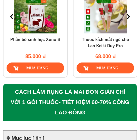
‹
›
Phân bò sinh học Xuno B
Thuốc kích mắt ngủ cho
Lan Keiki Duy Pro
85.000 đ
68.000 đ
CÁCH LÀM RỤNG LÁ MAI ĐƠN GIẢN CHỈ
VỚI 1 GÓI THUỐC- TIẾT KIỆM 60-70% CÔNG
LAO ĐỘNG
Mục lục
[ ẩn ]