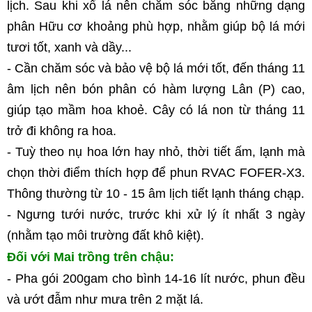
lịch. Sau khi xổ lá nên chăm sóc bằng những dạng 
phân Hữu cơ khoảng phù hợp, nhằm giúp bộ lá mới 
tươi tốt, xanh và dầy... 
- Cần chăm sóc và bảo vệ bộ lá mới tốt, đến tháng 11 
âm lịch nên bón phân có hàm lượng Lân (P) cao, 
giúp tạo mầm hoa khoẻ. Cây có lá non từ tháng 11 
trở đi không ra hoa. 
- Tuỳ theo nụ hoa lớn hay nhỏ, thời tiết ấm, lạnh mà 
chọn thời điểm thích hợp để phun RVAC FOFER-X3. 
Thông thường từ 10 - 15 âm lịch tiết lạnh tháng chạp. 
- Ngưng tưới nước, trước khi xử lý ít nhất 3 ngày 
(nhằm tạo môi trường đất khô kiệt). 
Đối với Mai trồng trên chậu:
- Pha gói 200gam cho bình 14-16 lít nước, phun đều 
và ướt đẫm như mưa trên 2 mặt lá. 