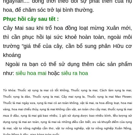
ngày/lần.... đồng thời theo dõi sự phát triển của nụ 
hoa, để chăm sóc trở lại bình thường. 
Phục hồi cây sau tết :
Cây Mai sau khi trổ hoa đồng loạt mừng Xuân mới, 
thì cần phục hồi lại sức khoẻ hoàn toàn, ngoài môi 
trường "giá thể của cây, cần bổ sung phân Hữu cơ 
khoáng
Ngoài ra bạn có thể sử dụng thêm các sản phẩm 
như:
siêu hoa mai
hoặc 
siêu ra hoa
Từ khóa: Thuốc xịt rụng la mai có tốt không, Thuốc rụng la mai, Cách làm rụng la mai, 
Thuốc rụng la đào, Thuốc rụng la mai, Cây mai rụng la, Thuốc rụng la mai Max Flower, 
Thuốc lá mai ngày xưa, rụng là mai có an toàn không, vặt lá mai, ra hoa đồng loạt, hoa mai 
vàng, hoa mai chiếu thủy, rụng lá mai không cần vặt, an toàn cho cây mai, thuốc rụng lá mai 
mua ở đâu, rụng lá mai giá bao nhiêu, 1 gói sử dụng được bao nhiêu bình, liều lượng sử 
dụng rụng lá mai an toàn, rụng lá mai và những điều cần biết, ưu và khuyết điểm của rụng 
lá mai, vật tư nông nghiệp cần thơ, vật tư nông nghiệp, vật tư nông nghiệp Xuân Nông, 
Xuân Nông ở đâu, giao hàng toàn quốc