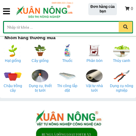
Đơn hàng của
0
bạn
Nhóm hàng thường mua
Hạt giống
Cây giống
Thuốc
Phân bón
Thủy canh
Chậu trồng
Dụng cụ, thiết
Thi công lắp
Vật tư nhà
Dụng cụ nông
cây
bị tưới
đặt
lưới
nghiệp