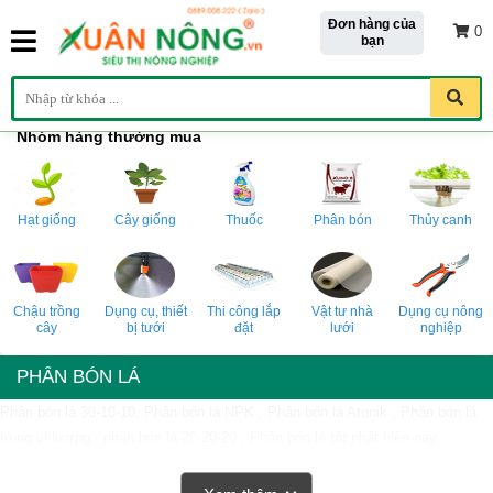
Đơn hàng của
0
bạn
Nhóm hàng thường mua
Hạt giống
Cây giống
Thuốc
Phân bón
Thủy canh
Chậu trồng
Dụng cụ, thiết
Thi công lắp
Vật tư nhà
Dụng cụ nông
cây
bị tưới
đặt
lưới
nghiệp
PHÂN BÓN LÁ
Phân bón lá 30-10-10, Phân bón lá NPK , Phân bón lá Atonik , Phân bón lá
trung vi lượng , phân bón lá 20-20-20 , Phân bón lá tốt nhất hiện nay