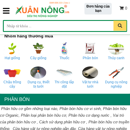
Đơn hàng của
0
bạn
Nhóm hàng thường mua
Hạt giống
Cây giống
Thuốc
Phân bón
Thủy canh
Chậu trồng
Dụng cụ, thiết
Thi công lắp
Vật tư nhà
Dụng cụ nông
cây
bị tưới
đặt
lưới
nghiệp
PHÂN BÓN
Phân hữu cơ gồm những loại nào, Phân bón hữu cơ vi sinh, Phân bón hữu
cơ Organic, Phân loại phân bón hữu cơ, Phân hữu cơ dạng nước , Vai trò
của phân bón hữu cơ , Cách sử dụng phân hữu cơ , Phân bón hữu cơ truyền
thống,
Cửa hàng vật tư nông nghiệp gần đây, Cửa hàng vật tư nông nghiệp