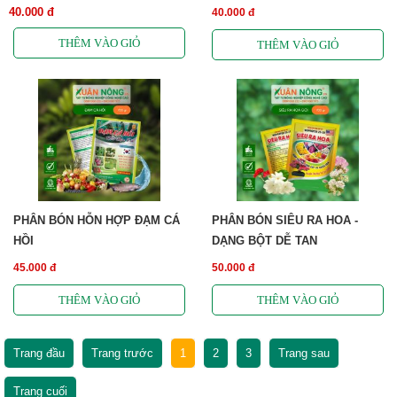
40.000 đ
40.000 đ
PHÂN BÓN HỖN HỢP ĐẠM CÁ
PHÂN BÓN SIÊU RA HOA -
HỒI
DẠNG BỘT DỄ TAN
45.000 đ
50.000 đ
Trang đầu
Trang trước
1
2
3
Trang sau
Trang cuối