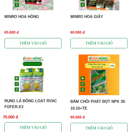
MINRO HOA HỒNG
MINRO HOA GIẤY
65.000 đ
60.000 đ
RỤNG LÁ ĐỒNG LOẠT RVAC
ĐÂM CHỒI PHÁT ĐỌT NPK 30-
FOFER-X3
10-10+TE
70.000 đ
95.000 đ