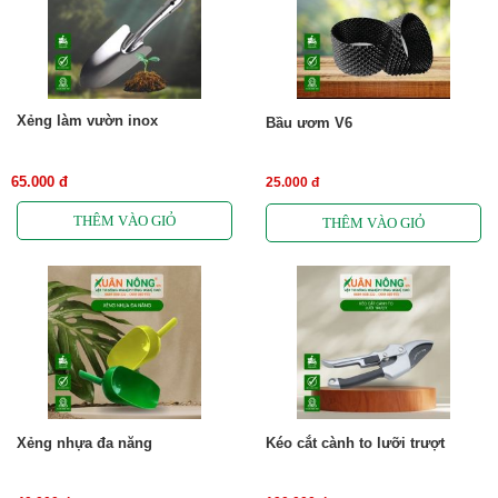
Xẻng làm vườn inox
Bầu ươm V6
65.000 đ
25.000 đ
Xẻng nhựa đa năng
Kéo cắt cành to lưỡi trượt