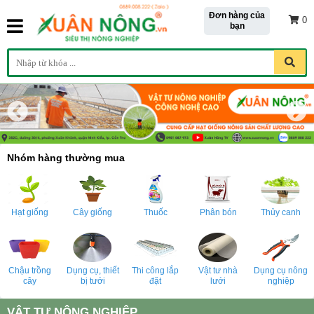
Đơn hàng của
0
bạn
Nhóm hàng thường mua
Hạt giống
Cây giống
Thuốc
Phân bón
Thủy canh
Chậu trồng
Dụng cụ, thiết
Thi công lắp
Vật tư nhà
Dụng cụ nông
cây
bị tưới
đặt
lưới
nghiệp
VẬT TƯ NÔNG NGHIỆP