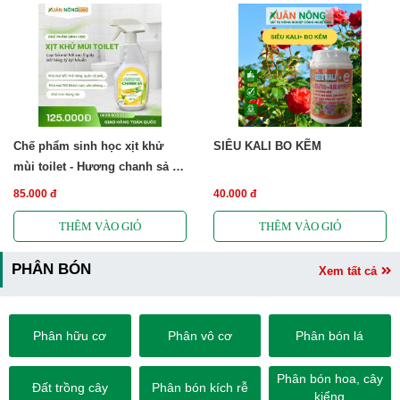
Chế phẩm sinh học xịt khử
SIÊU KALI BO KẼM
mùi toilet - Hương chanh sả -
Free ship
85.000 đ
40.000 đ
PHÂN BÓN
Xem tất cả
Phân hữu cơ
Phân vô cơ
Phân bón lá
Phân bón hoa, cây
Đất trồng cây
Phân bón kích rễ
kiểng