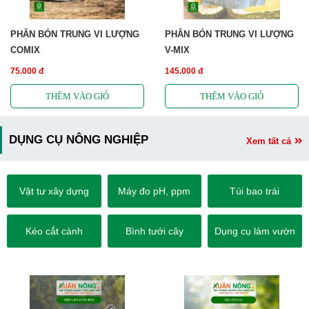
PHÂN BÓN TRUNG VI LƯỢNG
PHÂN BÓN TRUNG VI LƯỢNG
COMIX
V-MIX
75.000 đ
145.000 đ
DỤNG CỤ NÔNG NGHIỆP
Xem tất cả
Vật tư xây dựng
Máy đo pH, ppm
Túi bao trái
Kéo cắt cành
Bình tưới cây
Dụng cụ làm vườn