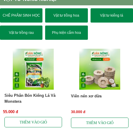
CHẾ PHẨM SINH HỌC
Vật tư trồng hoa
Vật tư kiểng lá
Vật tư trồng rau
Phụ kiện cắm hoa
Siêu Phân Bón Kiểng Lá Và
Viên nén xơ dừa
Monstera
55.000 đ
30.000 đ