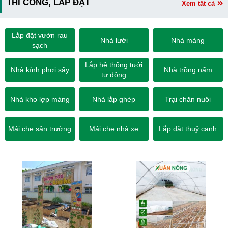
THI CÔNG, LẮP ĐẶT
Xem tất cả
Lắp đặt vườn rau
Nhà lưới
Nhà màng
sạch
Lắp hệ thống tưới
Nhà kính phơi sấy
Nhà trồng nấm
tự động
Nhà kho lợp màng
Nhà lắp ghép
Trại chăn nuôi
Mái che sân trường
Mái che nhà xe
Lắp đặt thuỷ canh