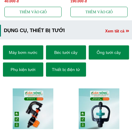
40.000 đ
190.000 đ
DỤNG CỤ, THIẾT BỊ TƯỚI
Xem tất cả
Máy bơm nước
Béc tưới cây
Ống tưới cây
Phụ kiện tưới
Thiết bị điện tử