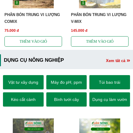
PHÂN BÓN TRUNG VI LƯỢNG
PHÂN BÓN TRUNG VI LƯỢNG
COMIX
V-MIX
75.000 đ
145.000 đ
DỤNG CỤ NÔNG NGHIỆP
Xem tất cả
Vật tư xây dựng
Máy đo pH, ppm
Túi bao trái
Kéo cắt cành
Bình tưới cây
Dụng cụ làm vườn