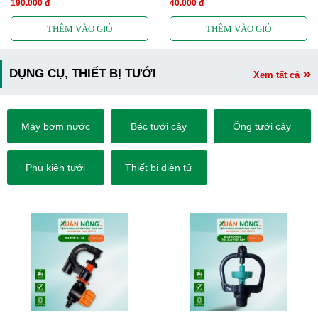
190.000 đ
40.000 đ
DỤNG CỤ, THIẾT BỊ TƯỚI
Xem tất cả
Máy bơm nước
Béc tưới cây
Ống tưới cây
Phụ kiện tưới
Thiết bị điện tử