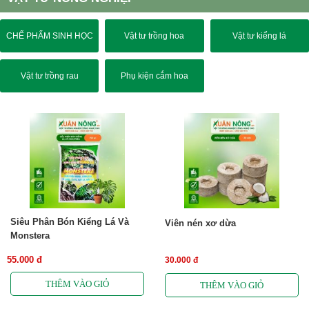
CHẾ PHẨM SINH HỌC
Vật tư trồng hoa
Vật tư kiểng lá
Vật tư trồng rau
Phụ kiện cắm hoa
Siêu Phân Bón Kiểng Lá Và
Viên nén xơ dừa
Monstera
55.000 đ
30.000 đ