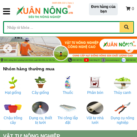
Đơn hàng của
0
bạn
Nhóm hàng thường mua
Hạt giống
Cây giống
Thuốc
Phân bón
Thủy canh
Chậu trồng
Dụng cụ, thiết
Thi công lắp
Vật tư nhà
Dụng cụ nông
cây
bị tưới
đặt
lưới
nghiệp
VẬT TƯ NÔNG NGHIỆP