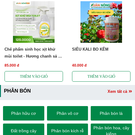
Chế phẩm sinh học xịt khử
SIÊU KALI BO KẼM
mùi toilet - Hương chanh sả -
Free ship
85.000 đ
40.000 đ
PHÂN BÓN
Xem tất cả
Phân hữu cơ
Phân vô cơ
Phân bón lá
Phân bón hoa, cây
Đất trồng cây
Phân bón kích rễ
kiểng