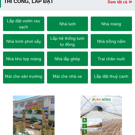
THI CÔNG, LẮP ĐẶT
Xem tất cả
Lắp đặt vườn rau
Nhà lưới
Nhà màng
sạch
Lắp hệ thống tưới
Nhà kính phơi sấy
Nhà trồng nấm
tự động
Nhà kho lợp màng
Nhà lắp ghép
Trại chăn nuôi
Mái che sân trường
Mái che nhà xe
Lắp đặt thuỷ canh