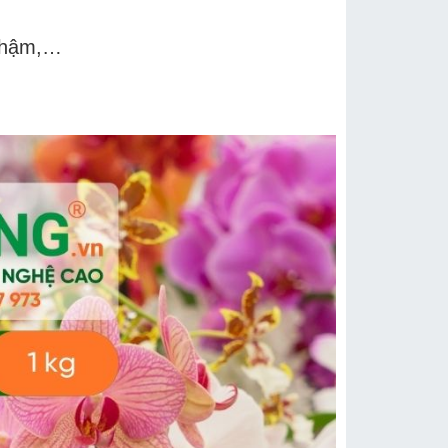
 chậm,…