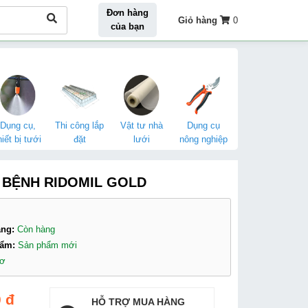
Đơn hàng
Giỏ hàng
0
của bạn
Dụng cụ,
Thi công lắp
Vật tư nhà
Dụng cụ
hiết bị tưới
đặt
lưới
nông nghiệp
 BỆNH RIDOMIL GOLD
àng:
Còn hàng
hẩm:
Sản phẩm mới
hơ
 đ
HỖ TRỢ MUA HÀNG