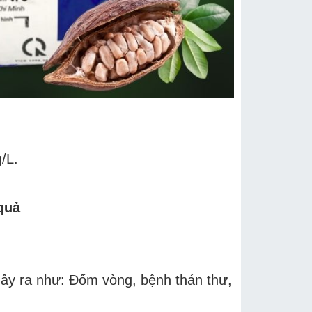
/L.
quả
 gây ra như: Đốm vòng, bệnh thán thư,