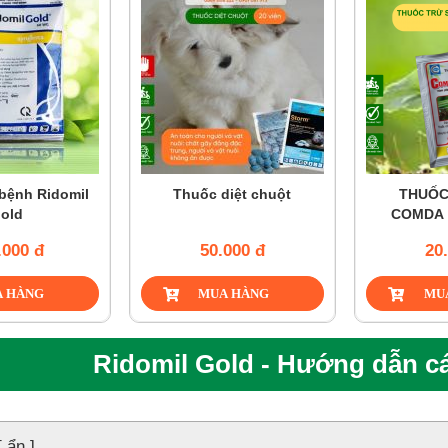
bệnh Ridomil
Thuốc diệt chuột
THUỐC
old
COMDA 
.000 đ
50.000 đ
20
Ridomil Gold - Hướng dẫn c
[ ẩn ]