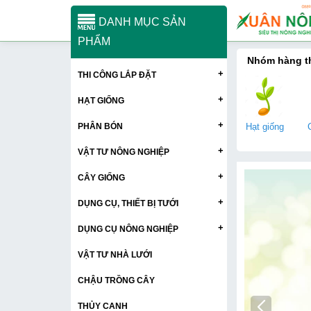
DANH MỤC SẢN
PHẨM
Nhóm hàng 
+
THI CÔNG LẮP ĐẶT
+
HẠT GIỐNG
+
PHÂN BÓN
Hạt giống
+
VẬT TƯ NÔNG NGHIỆP
+
CÂY GIỐNG
+
DỤNG CỤ, THIẾT BỊ TƯỚI
+
DỤNG CỤ NÔNG NGHIỆP
VẬT TƯ NHÀ LƯỚI
CHẬU TRỒNG CÂY
THỦY CANH