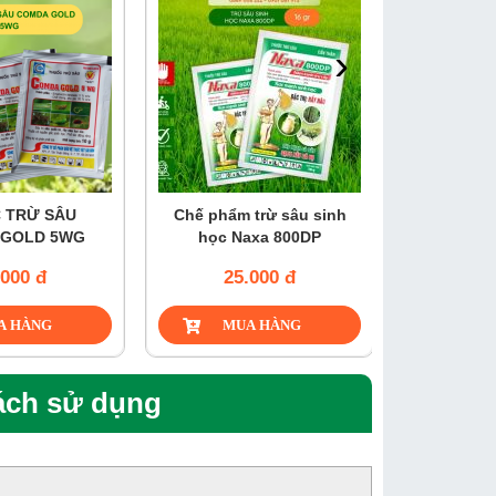
›
 TRỪ SÂU
Chế phẩm trừ sâu sinh
Thuốc diệt
GOLD 5WG
học Naxa 800DP
.000 đ
25.000 đ
115
ách sử dụng