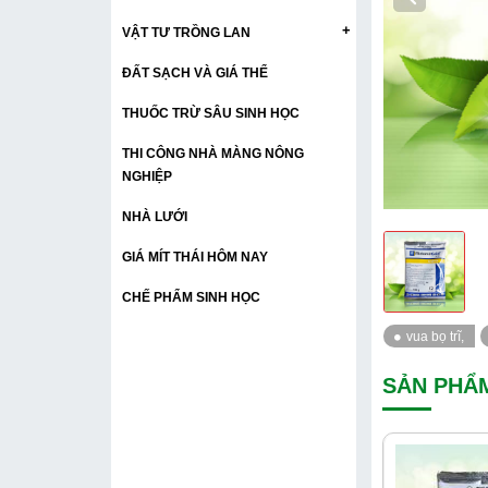
+
VẬT TƯ TRỒNG LAN
ĐẤT SẠCH VÀ GIÁ THỂ
THUỐC TRỪ SÂU SINH HỌC
THI CÔNG NHÀ MÀNG NÔNG
NGHIỆP
NHÀ LƯỚI
GIÁ MÍT THÁI HÔM NAY
CHẾ PHẨM SINH HỌC
SẢN PHẨ