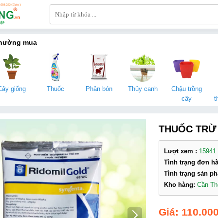
thường mua
Cây giống
Thuốc
Phân bón
Thủy canh
Chậu trồng
cây
t
THUỐC TRỪ
Lượt xem :
15941
Tình trạng đơn h
Tình trạng sản p
Kho hàng:
Cần T
110.000