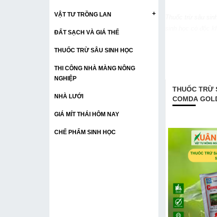
+
VẬT TƯ TRỒNG LAN
Thuốc trừ sâu sin
sinh học có độc k
ĐẤT SẠCH VÀ GIÁ THỂ
hàng vật tư nông 
THUỐC TRỪ SÂU SINH HỌC
THI CÔNG NHÀ MÀNG NÔNG
NGHIỆP
THUỐC TRỪ 
NHÀ LƯỚI
COMDA GOL
GIÁ MÍT THÁI HÔM NAY
CHẾ PHẨM SINH HỌC