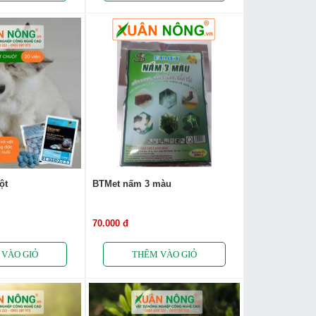
ột
BTMet nấm 3 màu
70.000 đ