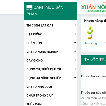
DANH MỤC SẢN
PHẨM
Nhóm hàng 
+
THI CÔNG LẮP ĐẶT
+
HẠT GIỐNG
+
PHÂN BÓN
Hạt giống
+
VẬT TƯ NÔNG NGHIỆP
THUỐC TR
+
CÂY GIỐNG
+
DỤNG CỤ, THIẾT BỊ TƯỚI
Thuốc trừ sâu si
+
DỤNG CỤ NÔNG NGHIỆP
VẬT TƯ NHÀ LƯỚI
Thuốc trừ sâu si
CHẬU TRỒNG CÂY
lọc, an toàn và t
trồng mà không ản
THỦY CANH