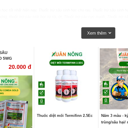
h học tốt nhất hiện nay, Thuốc trừ sâu sinh học cho rau, Thuốc trừ sâu sinh
hông, thuốc trừ sâu sinh học từ tỏi, ớt, Thuốc trừ sâu cực mạnh, Thuốc trừ 
nghiệp gần nhất
Xem thêm
SÂU
D 5WG
20.000 đ
Thuốc diệt mối Termifinn 2.5Ec
Nấm 3 màu - ký
trùng/sâu hại/ 