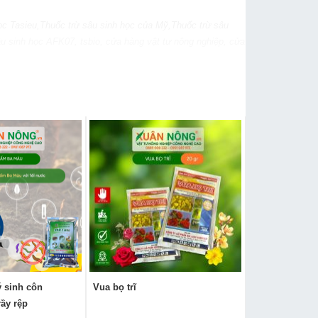
 học Tasieu,Thuốc trừ sâu sinh học của Mỹ,Thuốc trừ sâu
sâu sinh học AFK07, tsbio,
cửa hàng vật tư nông nghiệp, cửa
 sinh côn
Vua bọ trĩ
rầy rệp