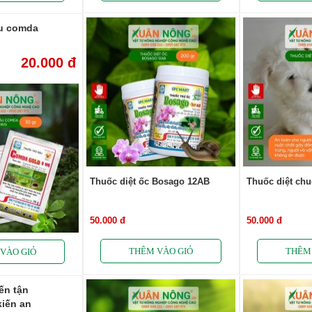
âu comda
20.000 đ
Thuốc diệt ốc Bosago 12AB
Thuốc diệt chu
50.000 đ
50.000 đ
ến tận
kiến an