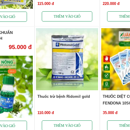
115.000 đ
220.000 đ
KHUẨN
H
95.000 đ
Thuốc trừ bệnh Ridomil gold
THUỐC DIỆT 
FENDONA 10S
110.000 đ
35.000 đ