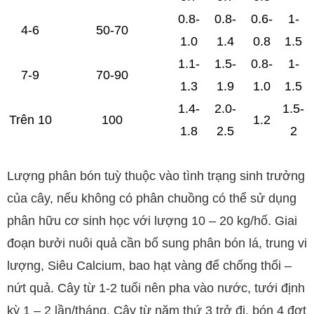
0.8-
0.8-
0.6-
1-
4-6
50-70
1.0
1.4
0.8
1.5
1.1-
1.5-
0.8-
1-
7-9
70-90
1.3
1.9
1.0
1.5
1.4-
2.0-
1.5-
Trên 10
100
1.2
1.8
2.5
2
Lượng phân bón tuỳ thuộc vào tình trạng sinh trưởng
của cây, nếu không có phân chuồng có thể sử dụng
phân hữu cơ sinh học với lượng 10 – 20 kg/hố. Giai
đoạn bưởi nuôi quả cần bổ sung phân bón lá, trung vi
lượng, Siêu Calcium, bao hạt vàng để chống thối –
nứt quả. Cây từ 1-2 tuổi nên pha vào nước, tưới định
kỳ 1 – 2 lần/tháng. Cây từ năm thứ 3 trở đi, bón 4 đợt