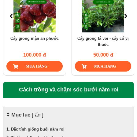
‹
›
Cây giống mận an phước
Cây giống lá vối - cây có vị
thuốc
100.000 đ
50.000 đ
Cách trồng và chăm sóc bưởi năm roi
Mục lục
[ ẩn ]
Đặc tính giống buổi năm roi