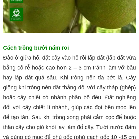
Cách trồng bưởi năm roi
Đào ở giữa hố, đặt cây vào hố rồi lấp đất (lấp đất vừa
bằng cổ rễ hoặc cao hơn 2 – 3 cm tránh làm vỡ bầu
hay lấp đất quá sâu. Khi trồng nên tỉa bớt lá. Cây
giống khi trồng nên đặt thẳng đối với cây tháp (ghép)
hoặc cây chiết có nhánh phân bố đều. Đặt nghiêng
đối với cây chiết ít nhánh, giúp các đọt bên mọc lên
để tạo tán. Sau khi trồng xong phải cắm cọc để buộc
thân cây cho gió khỏi lay làm đổ cây. Tưới nước đẫm
và dùng cỏ mục để phủ gốc (phủ cách gốc 10 -15 cm