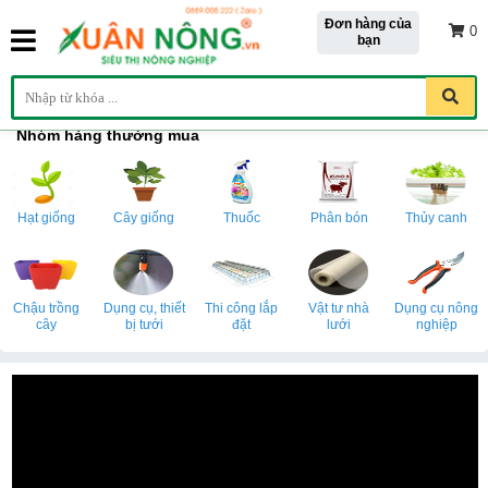
Đơn hàng của
0
bạn
Nhóm hàng thường mua
Hạt giống
Cây giống
Thuốc
Phân bón
Thủy canh
Chậu trồng
Dụng cụ, thiết
Thi công lắp
Vật tư nhà
Dụng cụ nông
cây
bị tưới
đặt
lưới
nghiệp