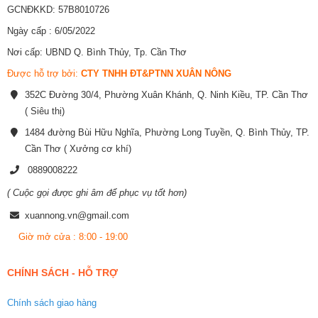
GCNĐKKD: 57B8010726
Ngày cấp : 6/05/2022
Nơi cấp: UBND Q. Bình Thủy, Tp. Cần Thơ
Được hỗ trợ bởi:
CTY TNHH ĐT&PTNN XUÂN NÔNG
352C Đường 30/4, Phường Xuân Khánh, Q. Ninh Kiều, TP. Cần Thơ
( Siêu thị)
1484 đường Bùi Hữu Nghĩa, Phường Long Tuyền, Q. Bình Thủy, TP.
Cần Thơ ( Xưởng cơ khí)
0889008222
( Cuộc gọi được ghi âm để phục vụ tốt hơn)
xuannong.vn@gmail.com
Giờ mở cửa : 8:00 - 19:00
CHÍNH SÁCH - HỖ TRỢ
Chính sách giao hàng