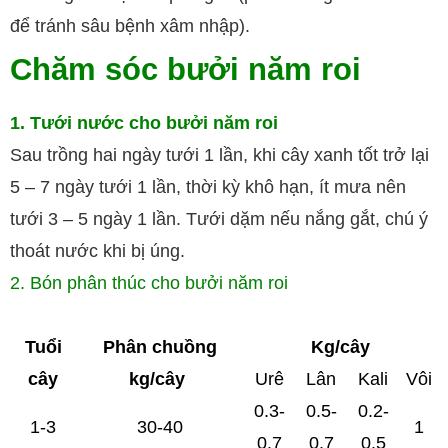
để tránh sâu bệnh xâm nhập).
Chăm sóc bưởi năm roi
1. Tưới nước cho bưởi năm roi
Sau trồng hai ngày tưới 1 lần, khi cây xanh tốt trở lại
5 – 7 ngày tưới 1 lần, thời kỳ khô hạn, ít mưa nên
tưới 3 – 5 ngày 1 lần. Tưới dặm nếu nắng gắt, chú ý
thoát nước khi bị úng.
2. Bón phân thúc cho bưởi năm roi
Tuổi
Phân chuồng
Kg/cây
cây
kg/cây
Urê
Lân
Kali
Vôi
0.3-
0.5-
0.2-
1-3
30-40
1
0.7
0.7
0.5