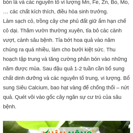
bón lá và các nguyên tố vi lượng Mn, Fe, Zn, Bo, Mo,
… các chất kích thích, điều hòa sinh trưởng.
Làm sạch cỏ, trồng cây che phủ đất giữ ẩm hạn chế
cỏ dại. Thăm vườn thường xuyên, tỉa bỏ các cành
vượt, cành sâu bệnh. Tỉa bớt hoa quả vào năm
chúng ra quá nhiều, làm cho bưởi kiệt sức. Thu
hoạch tập trung và tăng cường phân bón vào những
năm được mùa. Sau đậu quả 1-2 tuần cần bổ sung
chất dinh dưỡng và các nguyên tố trung, vi lượng. Bổ
sung Siêu Calcium, bao hạt vàng để chống thối – nứt
quả. Quét vôi vào gốc cây ngăn sự cư trú của sâu
bệnh.