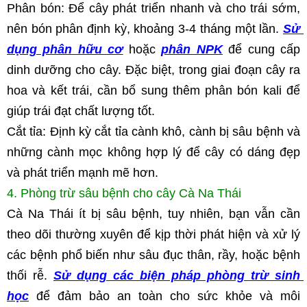
Phân bón: Để cây phát triển nhanh và cho trái sớm, 
nên bón phân định kỳ, khoảng 3-4 tháng một lần. 
Sử 
dụng phân hữu cơ
hoặc 
p
hân NPK
 để cung cấp 
dinh dưỡng cho cây. Đặc biệt, trong giai đoạn cây ra 
hoa và kết trái, cần bổ sung thêm phân bón kali để 
giúp trái đạt chất lượng tốt.
Cắt tỉa: Định kỳ cắt tỉa cành khô, cành bị sâu bệnh và 
những cành mọc không hợp lý để cây có dáng đẹp 
và phát triển mạnh mẽ hơn.
4. Phòng trừ sâu bệnh cho cây Cà Na Thái
Cà Na Thái ít bị sâu bệnh, tuy nhiên, bạn vẫn cần 
theo dõi thường xuyên để kịp thời phát hiện và xử lý 
các bệnh phổ biến như sâu đục thân, rầy, hoặc bệnh 
thối rễ. 
Sử dụng các biện pháp phòng trừ sinh 
học
 để đảm bảo an toàn cho sức khỏe và môi 