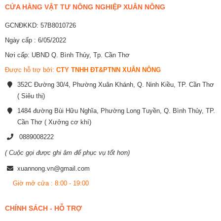
CỬA HÀNG VẬT TƯ NÔNG NGHIỆP XUÂN NÔNG
GCNĐKKD: 57B8010726
Ngày cấp : 6/05/2022
Nơi cấp: UBND Q. Bình Thủy, Tp. Cần Thơ
Được hỗ trợ bởi:
CTY TNHH ĐT&PTNN XUÂN NÔNG
352C Đường 30/4, Phường Xuân Khánh, Q. Ninh Kiều, TP. Cần Thơ
( Siêu thị)
1484 đường Bùi Hữu Nghĩa, Phường Long Tuyền, Q. Bình Thủy, TP.
Cần Thơ ( Xưởng cơ khí)
0889008222
( Cuộc gọi được ghi âm để phục vụ tốt hơn)
xuannong.vn@gmail.com
Giờ mở cửa : 8:00 - 19:00
CHÍNH SÁCH - HỖ TRỢ