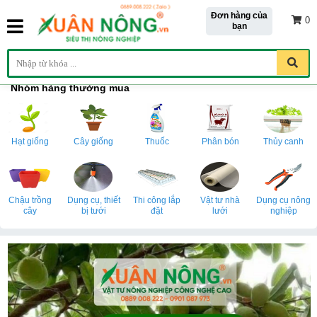
Đơn hàng của
0
bạn
Nhóm hàng thường mua
Hạt giống
Cây giống
Thuốc
Phân bón
Thủy canh
Chậu trồng
Dụng cụ, thiết
Thi công lắp
Vật tư nhà
Dụng cụ nông
cây
bị tưới
đặt
lưới
nghiệp