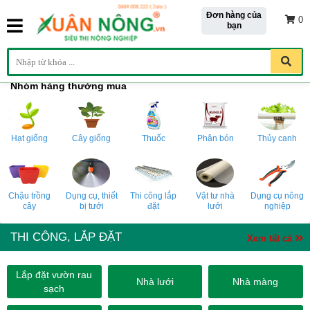
Đơn hàng của
0
bạn
Nhóm hàng thường mua
Hạt giống
Cây giống
Thuốc
Phân bón
Thủy canh
Chậu trồng
Dụng cụ, thiết
Thi công lắp
Vật tư nhà
Dụng cụ nông
cây
bị tưới
đặt
lưới
nghiệp
THI CÔNG, LẮP ĐẶT
Xem tất cả
Lắp đặt vườn rau
Nhà lưới
Nhà màng
sạch