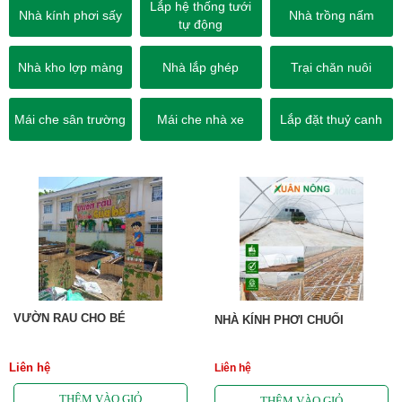
Lắp hệ thống tưới
Nhà kính phơi sấy
Nhà trồng nấm
tự động
Nhà kho lợp màng
Nhà lắp ghép
Trại chăn nuôi
Mái che sân trường
Mái che nhà xe
Lắp đặt thuỷ canh
VƯỜN RAU CHO BÉ
NHÀ KÍNH PHƠI CHUỐI
Liên hệ
Liên hệ