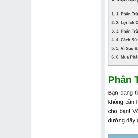
1. Phân Tr
2. Lợi Ích
3. Phân Tr
4. Cách Sử
5. Vì Sao 
6. Mua Phâ
Phân T
Bạn đang tì
không cần l
cho bạn! Vớ
dưỡng đầy đ