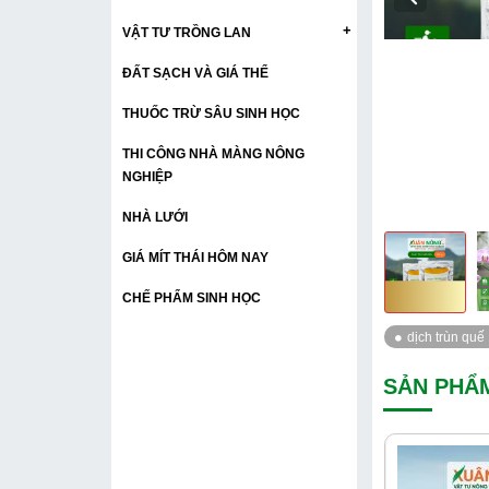
+
VẬT TƯ TRỒNG LAN
ĐẤT SẠCH VÀ GIÁ THỂ
THUỐC TRỪ SÂU SINH HỌC
THI CÔNG NHÀ MÀNG NÔNG
NGHIỆP
NHÀ LƯỚI
GIÁ MÍT THÁI HÔM NAY
CHẾ PHẨM SINH HỌC
SẢN PHẨ