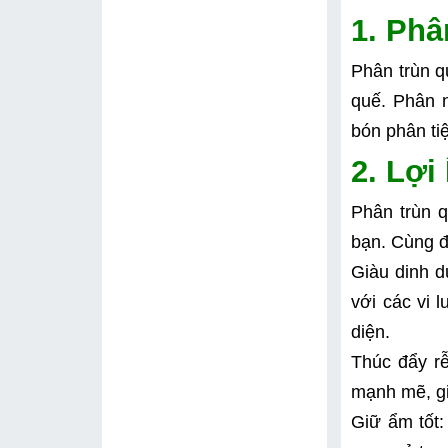
1. Phâ
Phân trùn qu
quế. Phân n
bón phân ti
2. Lợi
Phân trùn q
bạn. Cùng đ
Giàu dinh d
với các vi 
diện.
Thúc đẩy rễ 
mạnh mẽ, gi
Giữ ẩm tốt: