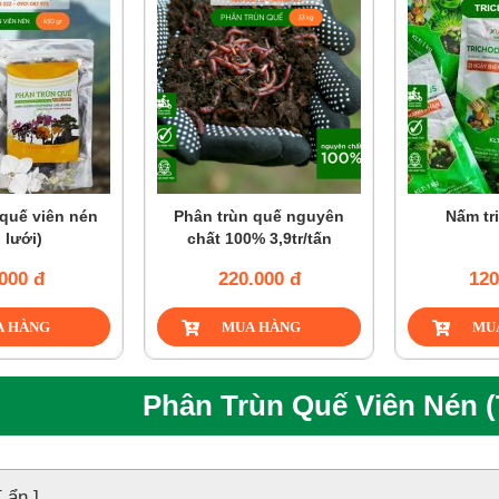
rùn quế nguyên
Nấm trichoderma
Phân b
100% 3,9tr/tấn
20.000 đ
120.000 đ
Phân Trùn Quế Viên Nén (
[ ẩn ]