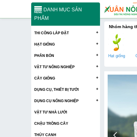
DANH MỤC SẢN
PHẨM
Nhóm hàng 
+
THI CÔNG LẮP ĐẶT
+
HẠT GIỐNG
+
PHÂN BÓN
Hạt giống
+
VẬT TƯ NÔNG NGHIỆP
+
CÂY GIỐNG
+
DỤNG CỤ, THIẾT BỊ TƯỚI
+
DỤNG CỤ NÔNG NGHIỆP
VẬT TƯ NHÀ LƯỚI
CHẬU TRỒNG CÂY
THỦY CANH