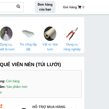
Đơn hàng
Giỏ hàng
0
của bạn
Dụng cụ,
Thi công lắp
Vật tư nhà
Dụng cụ
hiết bị tưới
đặt
lưới
nông nghiệp
QUẾ VIÊN NÉN (TÚI LƯỚI)
àng:
Còn hàng
hẩm:
Sản phẩm mới
hơ
đ
HỖ TRỢ MUA HÀNG