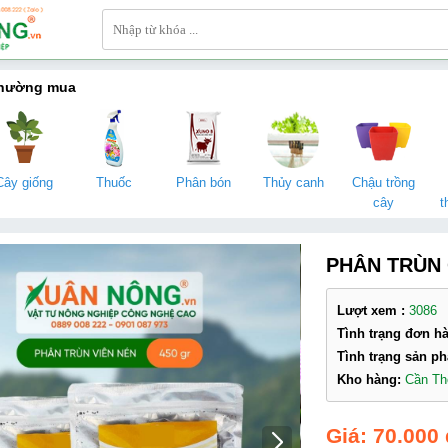
thường mua
Cây giống
Thuốc
Phân bón
Thủy canh
Chậu trồng
cây
t
PHÂN TRÙN 
Lượt xem :
3086
Tình trạng đơn h
Tình trạng sản p
Kho hàng:
Cần T
70.000 