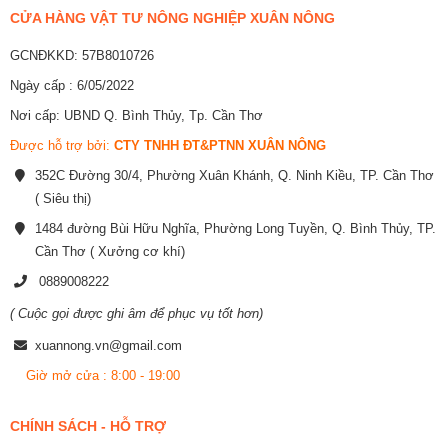
CỬA HÀNG VẬT TƯ NÔNG NGHIỆP XUÂN NÔNG
GCNĐKKD: 57B8010726
Ngày cấp : 6/05/2022
Nơi cấp: UBND Q. Bình Thủy, Tp. Cần Thơ
Được hỗ trợ bởi:
CTY TNHH ĐT&PTNN XUÂN NÔNG
352C Đường 30/4, Phường Xuân Khánh, Q. Ninh Kiều, TP. Cần Thơ
( Siêu thị)
1484 đường Bùi Hữu Nghĩa, Phường Long Tuyền, Q. Bình Thủy, TP.
Cần Thơ ( Xưởng cơ khí)
0889008222
( Cuộc gọi được ghi âm để phục vụ tốt hơn)
xuannong.vn@gmail.com
Giờ mở cửa : 8:00 - 19:00
CHÍNH SÁCH - HỖ TRỢ