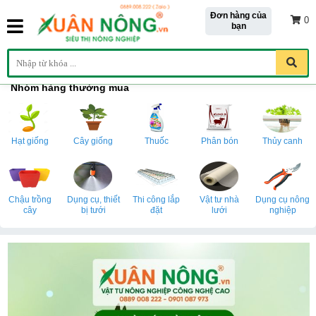
Đơn hàng của
0
bạn
Nhóm hàng thường mua
Hạt giống
Cây giống
Thuốc
Phân bón
Thủy canh
Chậu trồng
Dụng cụ, thiết
Thi công lắp
Vật tư nhà
Dụng cụ nông
cây
bị tưới
đặt
lưới
nghiệp