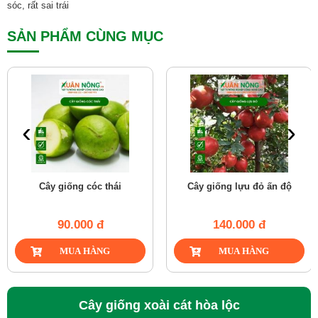
sóc, rất sai trái
SẢN PHẨM CÙNG MỤC
‹
›
Cây giống cóc thái
Cây giống lựu đỏ ấn độ
90.000 đ
140.000 đ
Cây giống xoài cát hòa lộc