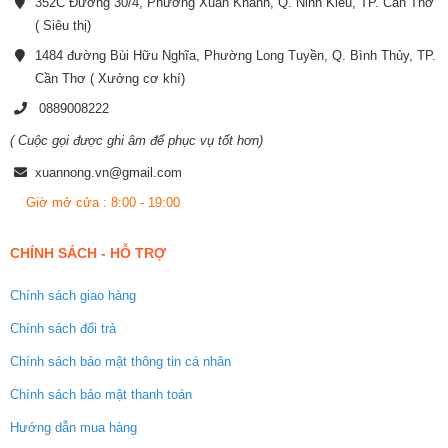
352C Đường 30/4, Phường Xuân Khánh, Q. Ninh Kiều, TP. Cần Thơ
( Siêu thị)
1484 đường Bùi Hữu Nghĩa, Phường Long Tuyền, Q. Bình Thủy, TP.
Cần Thơ ( Xưởng cơ khí)
0889008222
( Cuộc gọi được ghi âm để phục vụ tốt hơn)
xuannong.vn@gmail.com
Giờ mở cửa : 8:00 - 19:00
CHÍNH SÁCH - HỖ TRỢ
Chính sách giao hàng
Chính sách đổi trả
Chính sách bảo mật thông tin cá nhân
Chính sách bảo mật thanh toán
Hướng dẫn mua hàng