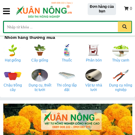
Đơn hàng của
0
bạn
Nhóm hàng thường mua
Hạt giống
Cây giống
Thuốc
Phân bón
Thủy canh
Chậu trồng
Dụng cụ, thiết
Thi công lắp
Vật tư nhà
Dụng cụ nông
cây
bị tưới
đặt
lưới
nghiệp