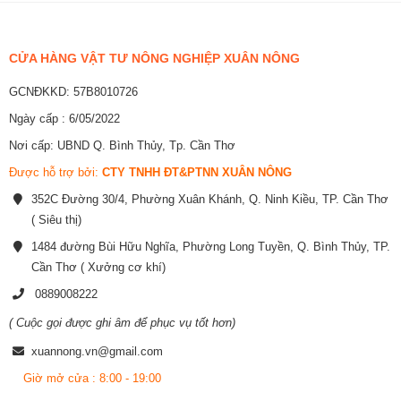
CỬA HÀNG VẬT TƯ NÔNG NGHIỆP XUÂN NÔNG
GCNĐKKD: 57B8010726
Ngày cấp : 6/05/2022
Nơi cấp: UBND Q. Bình Thủy, Tp. Cần Thơ
Được hỗ trợ bởi:
CTY TNHH ĐT&PTNN XUÂN NÔNG
352C Đường 30/4, Phường Xuân Khánh, Q. Ninh Kiều, TP. Cần Thơ
( Siêu thị)
1484 đường Bùi Hữu Nghĩa, Phường Long Tuyền, Q. Bình Thủy, TP.
Cần Thơ ( Xưởng cơ khí)
0889008222
( Cuộc gọi được ghi âm để phục vụ tốt hơn)
xuannong.vn@gmail.com
Giờ mở cửa : 8:00 - 19:00