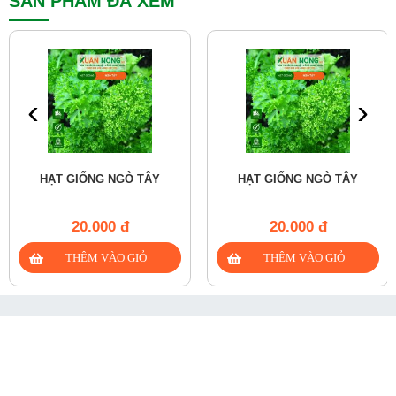
SẢN PHẨM ĐÃ XEM
‹
›
HẠT GIỐNG NGÒ TÂY
HẠT GIỐNG NGÒ TÂY
20.000 đ
20.000 đ