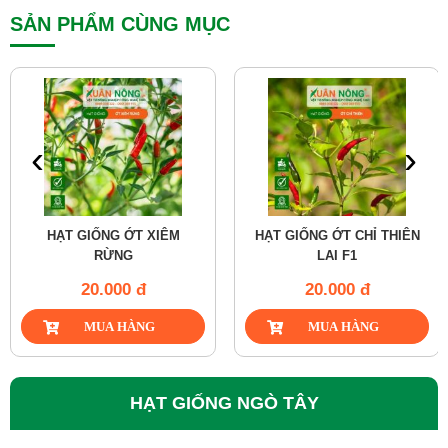
SẢN PHẨM CÙNG MỤC
‹
›
HẠT GIỐNG ỚT XIÊM
HẠT GIỐNG ỚT CHỈ THIÊN
RỪNG
LAI F1
20.000 đ
20.000 đ
HẠT GIỐNG NGÒ TÂY