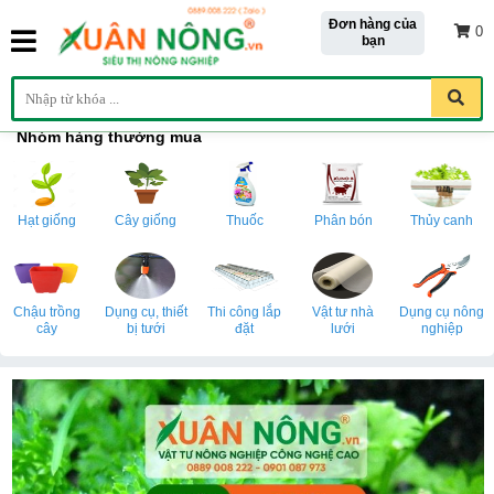
Đơn hàng của
0
bạn
Nhóm hàng thường mua
Hạt giống
Cây giống
Thuốc
Phân bón
Thủy canh
Chậu trồng
Dụng cụ, thiết
Thi công lắp
Vật tư nhà
Dụng cụ nông
cây
bị tưới
đặt
lưới
nghiệp