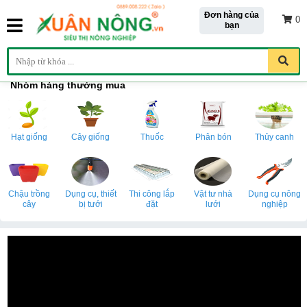
Đơn hàng của
0
bạn
Nhóm hàng thường mua
Hạt giống
Cây giống
Thuốc
Phân bón
Thủy canh
Chậu trồng
Dụng cụ, thiết
Thi công lắp
Vật tư nhà
Dụng cụ nông
cây
bị tưới
đặt
lưới
nghiệp