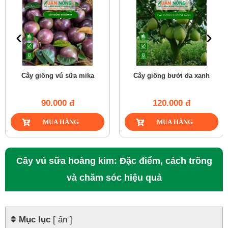
‹
›
Cây giống vú sữa mika
Cây giống bưởi da xanh
90.000 đ
120.000 đ
Cây vú sữa hoàng kim: Đặc điểm, cách trồng
và chăm sóc hiệu quả
Mục lục
[ ẩn ]