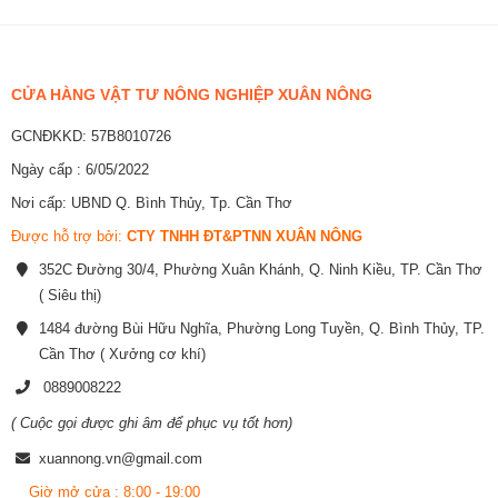
CỬA HÀNG VẬT TƯ NÔNG NGHIỆP XUÂN NÔNG
GCNĐKKD: 57B8010726
Ngày cấp : 6/05/2022
Nơi cấp: UBND Q. Bình Thủy, Tp. Cần Thơ
Được hỗ trợ bởi:
CTY TNHH ĐT&PTNN XUÂN NÔNG
352C Đường 30/4, Phường Xuân Khánh, Q. Ninh Kiều, TP. Cần Thơ
( Siêu thị)
1484 đường Bùi Hữu Nghĩa, Phường Long Tuyền, Q. Bình Thủy, TP.
Cần Thơ ( Xưởng cơ khí)
0889008222
( Cuộc gọi được ghi âm để phục vụ tốt hơn)
xuannong.vn@gmail.com
Giờ mở cửa : 8:00 - 19:00