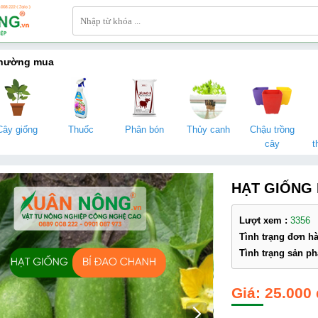
thường mua
Cây giống
Thuốc
Phân bón
Thủy canh
Chậu trồng
cây
t
HẠT GIỐNG 
Lượt xem :
3356
Tình trạng đơn h
Tình trạng sản p
25.000 