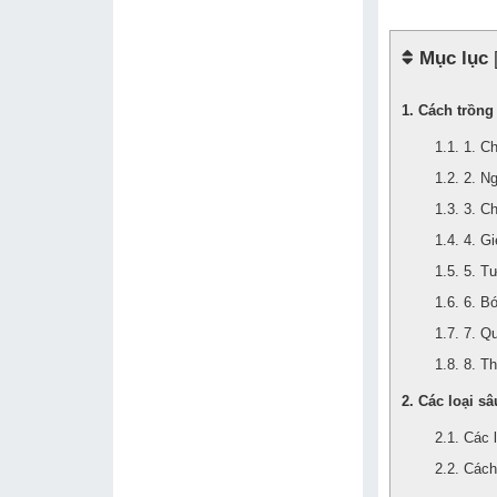
Mục lục
Cách trồng
1. C
2. N
3. Ch
4. Gi
5. T
6. B
7. Qu
8. T
Các loại s
Các 
Cách