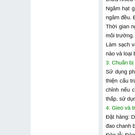
Ngâm hạt gi
ngâm đều. Đ
Thời gian n
môi trường.
Làm sạch và
nào và loại
3. Chuẩn bị
Sử dụng phâ
thiện cấu t
chỉnh nếu c
thấp, sử dụ
4. Gieo và 
Đặt hàng: D
đao chanh b
Đào lỗ: Đào