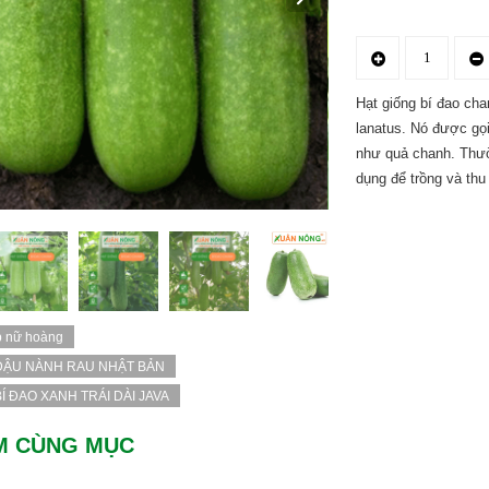
Hạt giống bí đao chan
lanatus. Nó được gọi
như quả chanh. Thườ
dụng để trồng và thu
M CÙNG MỤC