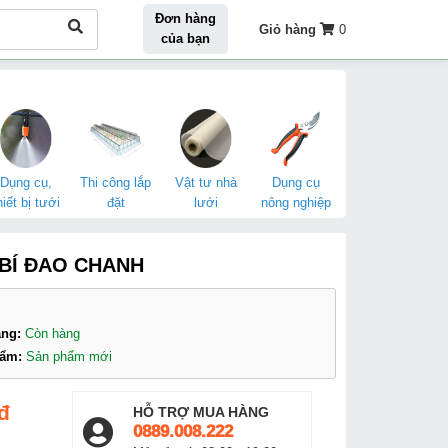
Đơn hàng
Giỏ hàng
0
của bạn
Dụng cụ,
Thi công lắp
Vật tư nhà
Dụng cụ
hiết bị tưới
đặt
lưới
nông nghiệp
BÍ ĐAO CHANH
àng:
Còn hàng
hẩm:
Sản phẩm mới
đ
HỖ TRỢ MUA HÀNG
0889.008.222