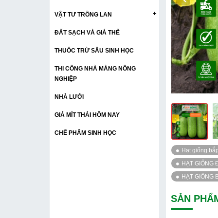
+
VẬT TƯ TRỒNG LAN
ĐẤT SẠCH VÀ GIÁ THỂ
THUỐC TRỪ SÂU SINH HỌC
THI CÔNG NHÀ MÀNG NÔNG
NGHIỆP
NHÀ LƯỚI
GIÁ MÍT THÁI HÔM NAY
CHẾ PHẨM SINH HỌC
SẢN PHẨ