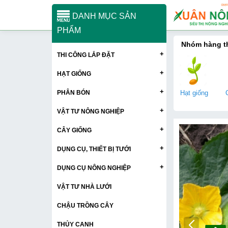
DANH MỤC SẢN
PHẨM
Nhóm hàng 
+
THI CÔNG LẮP ĐẶT
+
HẠT GIỐNG
+
PHÂN BÓN
Hạt giống
+
VẬT TƯ NÔNG NGHIỆP
+
CÂY GIỐNG
+
DỤNG CỤ, THIẾT BỊ TƯỚI
+
DỤNG CỤ NÔNG NGHIỆP
VẬT TƯ NHÀ LƯỚI
CHẬU TRỒNG CÂY
THỦY CANH