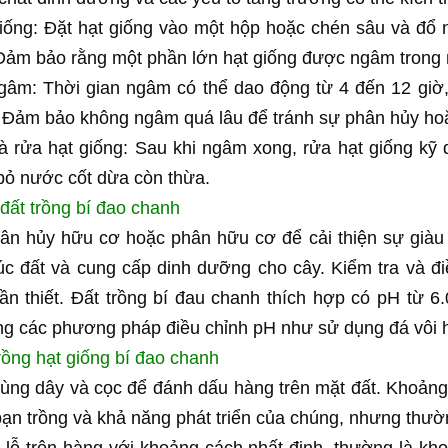
ống: Đặt hạt giống vào một hộp hoặc chén sâu và đổ n
ảm bảo rằng một phần lớn hạt giống được ngâm trong 
gâm: Thời gian ngâm có thể dao động từ 4 đến 12 giờ, t
 Đảm bảo không ngâm quá lâu để tránh sự phân hủy hoặ
 rửa hạt giống: Sau khi ngâm xong, rửa hạt giống kỹ d
 bỏ nước cốt dừa còn thừa.
 đất trồng bí đao chanh
n hủy hữu cơ hoặc phân hữu cơ để cải thiện sự giàu c
rúc đất và cung cấp dinh dưỡng cho cây. Kiểm tra và đi
ần thiết. Đất trồng bí đau chanh thích hợp có pH từ 6
ng các phương pháp điều chỉnh pH như sử dụng đá vôi 
trồng hạt giống bí đao chanh
ùng dây và cọc để đánh dấu hàng trên mặt đất. Khoảng 
ạn trồng và khả năng phát triển của chúng, nhưng thườ
 lỗ trên hàng với khoảng cách nhất định, thường là kh