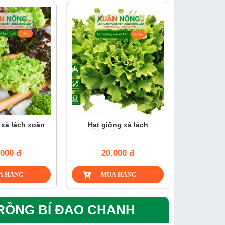
›
 xà lách xoăn
Hạt giống xà lách
Hạt giốn
.000 đ
20.000 đ
25
TRỒNG BÍ ĐAO CHANH