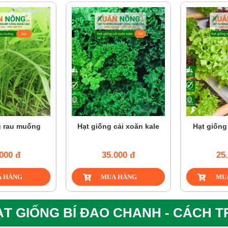
g rau muống
Hạt giống cải xoăn kale
Hạt giống
000 đ
35.000 đ
25
ẠT GIỐNG BÍ ĐAO CHANH - CÁCH 