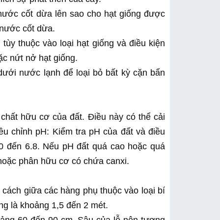
ước cốt dừa lên sao cho hạt giống được 
nước cốt dừa.
ùy thuộc vào loại hạt giống và điều kiện 
c nứt nở hạt giống.
ưới nước lạnh để loại bỏ bất kỳ cặn bẩn 
hất hữu cơ của đất. Điều này có thể cải 
ều chỉnh pH: Kiểm tra pH của đất và điều 
.0 đến 6.8. Nếu pH đất quá cao hoặc quá 
hoặc phân hữu cơ có chứa canxi.
cách giữa các hàng phụ thuộc vào loại bí 
ng là khoảng 1,5 đến 2 mét.
oảng 60 đến 90 cm. Sâu của lỗ nên tương 