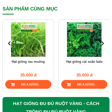
SẢN PHẨM CÙNG MỤC
‹
›
Hạt giống rau muống
Hạt giống cải xoăn kale
35.000 đ
35.000 đ
HẠT GIỐNG ĐU ĐỦ RUỘT VÀNG - CÁCH
TRỒNG ĐU ĐỦ RUỘT VÀNG