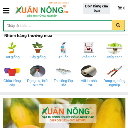
Đơn hàng của
0
bạn
Nhóm hàng thường mua
Hạt giống
Cây giống
Thuốc
Phân bón
Thủy canh
Chậu trồng
Dụng cụ, thiết
Thi công lắp
Vật tư nhà
Dụng cụ nông
cây
bị tưới
đặt
lưới
nghiệp