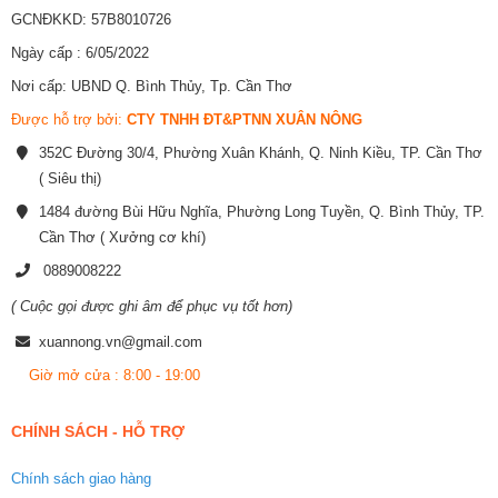
GCNĐKKD: 57B8010726
Ngày cấp : 6/05/2022
Nơi cấp: UBND Q. Bình Thủy, Tp. Cần Thơ
Được hỗ trợ bởi:
CTY TNHH ĐT&PTNN XUÂN NÔNG
352C Đường 30/4, Phường Xuân Khánh, Q. Ninh Kiều, TP. Cần Thơ
( Siêu thị)
1484 đường Bùi Hữu Nghĩa, Phường Long Tuyền, Q. Bình Thủy, TP.
Cần Thơ ( Xưởng cơ khí)
0889008222
( Cuộc gọi được ghi âm để phục vụ tốt hơn)
xuannong.vn@gmail.com
Giờ mở cửa : 8:00 - 19:00
CHÍNH SÁCH - HỖ TRỢ
Chính sách giao hàng