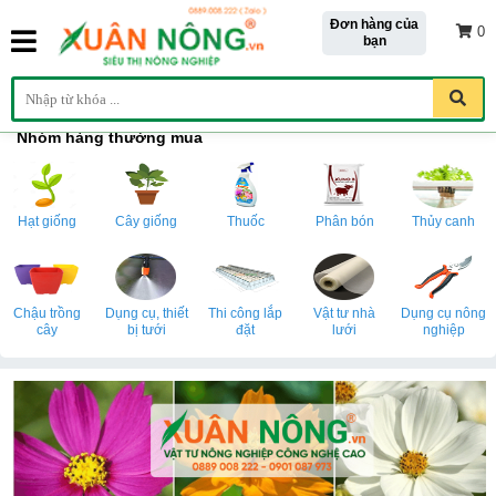
Đơn hàng của
0
bạn
Nhóm hàng thường mua
Hạt giống
Cây giống
Thuốc
Phân bón
Thủy canh
Chậu trồng
Dụng cụ, thiết
Thi công lắp
Vật tư nhà
Dụng cụ nông
cây
bị tưới
đặt
lưới
nghiệp