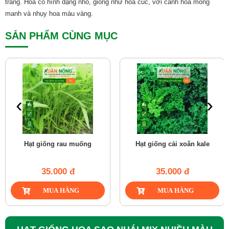
trắng. Hoa có hình dạng nhỏ, giống như hoa cúc, với cánh hoa mỏng
manh và nhụy hoa màu vàng.
SẢN PHẨM CÙNG MỤC
‹
›
 rau muống
Hạt giống cải xoăn kale
Hạt giống x
00 đ
35.000 đ
25.0