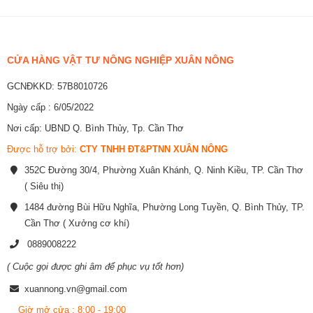
CỬA HÀNG VẬT TƯ NÔNG NGHIỆP XUÂN NÔNG
GCNĐKKD: 57B8010726
Ngày cấp : 6/05/2022
Nơi cấp: UBND Q. Bình Thủy, Tp. Cần Thơ
Được hỗ trợ bởi:
CTY TNHH ĐT&PTNN XUÂN NÔNG
352C Đường 30/4, Phường Xuân Khánh, Q. Ninh Kiều, TP. Cần Thơ
( Siêu thị)
1484 đường Bùi Hữu Nghĩa, Phường Long Tuyền, Q. Bình Thủy, TP.
Cần Thơ ( Xưởng cơ khí)
0889008222
( Cuộc gọi được ghi âm để phục vụ tốt hơn)
xuannong.vn@gmail.com
Giờ mở cửa : 8:00 - 19:00