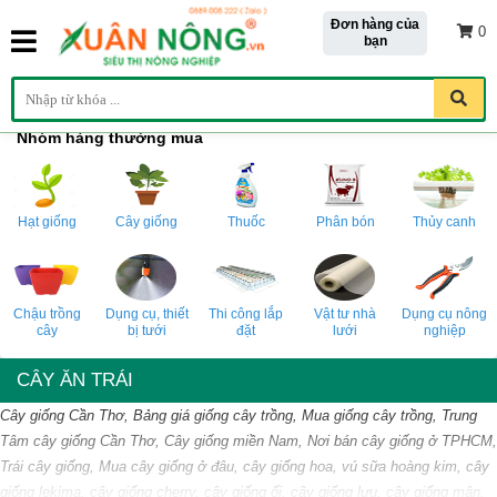
Đơn hàng của
0
bạn
Nhóm hàng thường mua
Hạt giống
Cây giống
Thuốc
Phân bón
Thủy canh
Chậu trồng
Dụng cụ, thiết
Thi công lắp
Vật tư nhà
Dụng cụ nông
cây
bị tưới
đặt
lưới
nghiệp
CÂY ĂN TRÁI
Cây giống Cần Thơ, Bảng giá giống cây trồng, Mua giống cây trồng, Trung
Tâm cây giống Cần Thơ, Cây giống miền Nam, Nơi bán cây giống ở TPHCM,
Trái cây giống, Mua cây giống ở đâu, cây giống hoa, vú sữa hoàng kim, cây
giống lekima, cây giống cherry, cây giống ổi, cây giống lựu, cây giống mận,